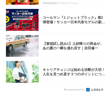
PR(合同会社デジタルファーム )
コールマン『J.ジェットブラック』第2
弾登場！サッカー日本代表モデルの新作
5アイ...
【冒頭試し読み1】土砂降りの再会が、
あの夏の一瞬を連れ戻す｜吉田修一
キャリアチェンジは始める決断が大切！
人生を見つめ直す３つのポイントについ
て解説し...
Recommended by