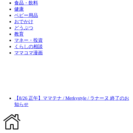
食品・飲料
健康
ベビー用品
おでかけ
どうぶつ
教育
マネー・投資
くらしの相談
ママコマ漫画
【8/26 正午】ママテナ / Merkystyle / ラナーヌ 終了のお
知らせ