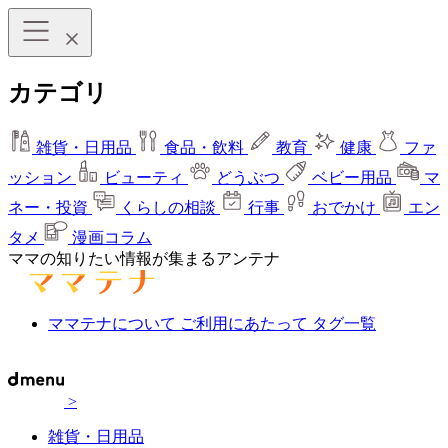
カテゴリ
雑貨・日用品
食品・飲料
教育
健康
ファ
ッション
ビューティ
どうぶつ
ベビー用品
マ
ネー・投資
くらしの相談
行事
おでかけ
エン
タメ
漫画コラム
ママの知りたい情報が集まるアンテナ
ママテナについて
ご利用にあたって
タグ一覧
>
雑貨・日用品