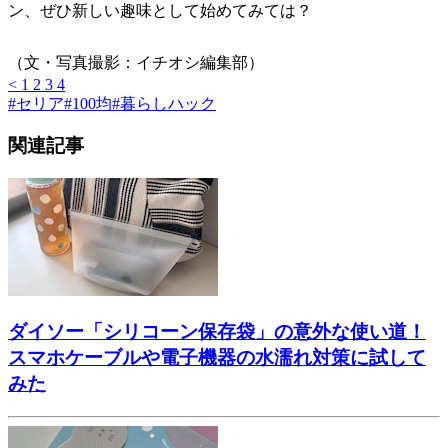
ン、ぜひ新しい趣味として始めてみては？
（文・写真撮影：イチオシ編集部）
<
1
2
3
4
#
セリア
#
100均
#
暮らしハック
関連記事
ダイソー「シリコーン保存袋」の意外な使い道！
スマホケーブルや電子機器の水濡れ対策に試して
みた