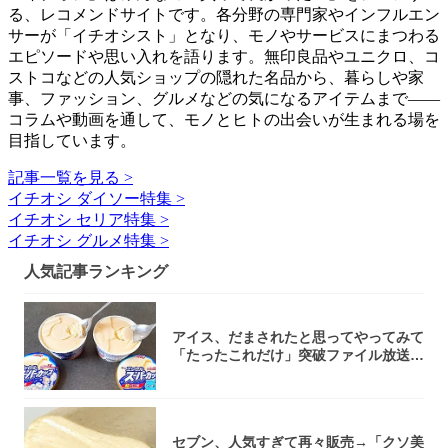
る、レコメンドサイトです。各分野の専門家やインフルエン
サーが「イチオシスト」となり、モノやサービスにまつわる
エピソードや思い入れを語ります。無印良品やユニクロ、コ
ストコなどの人気ショップの隠れた名品から、暮らしや家
事、ファッション、グルメなどの気になるアイテムまで――
コラムや動画を通して、モノとヒトの出会いが生まれる場を
目指しています。
記事一覧を見る >
イチオシ ダイソー特集 >
イチオシ セリア特集 >
イチオシ グルメ特集 >
人気記事ランキング
アイス、だまされたと思ってやってみて
「たったこれだけ」突破ファイル放送で
大注目！...
セブン、人気すぎて再々販売→「クソ美