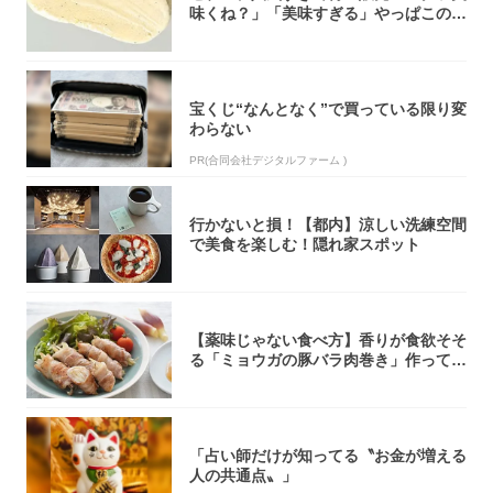
味くね？」「美味すぎる」やっぱこのク
オリティ...
宝くじ“なんとなく”で買っている限り変
わらない
PR(合同会社デジタルファーム )
行かないと損！【都内】涼しい洗練空間
で美食を楽しむ！隠れ家スポット
【薬味じゃない食べ方】香りが食欲そそ
る「ミョウガの豚バラ肉巻き」作ってみ
た！辛み...
「占い師だけが知ってる〝お金が増える
人の共通点〟」