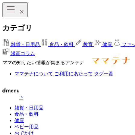
カテゴリ
雑貨・日用品
食品・飲料
教育
健康
ファ
漫画コラム
ママの知りたい情報が集まるアンテナ
ママテナについて
ご利用にあたって
タグ一覧
>
雑貨・日用品
食品・飲料
健康
ベビー用品
おでかけ