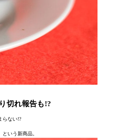
切れ報告も!?
らない!?
円）という新商品。