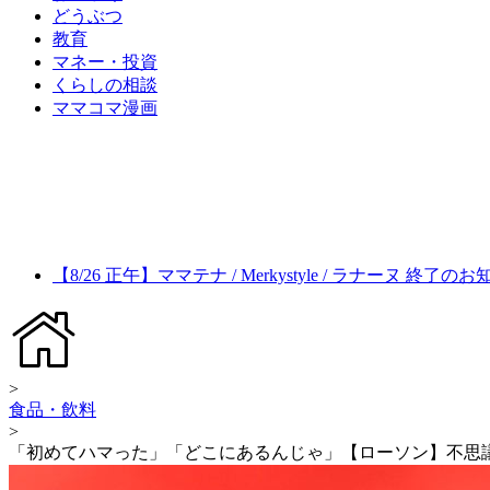
どうぶつ
教育
マネー・投資
くらしの相談
ママコマ漫画
【8/26 正午】ママテナ / Merkystyle / ラナーヌ 終了の
>
食品・飲料
>
「初めてハマった」「どこにあるんじゃ」【ローソン】不思議