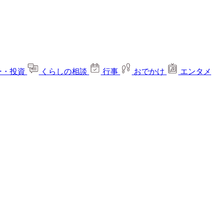
ー・投資
くらしの相談
行事
おでかけ
エンタメ