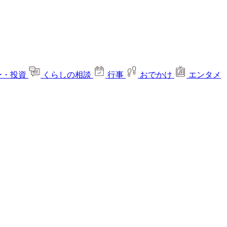
ー・投資
くらしの相談
行事
おでかけ
エンタメ