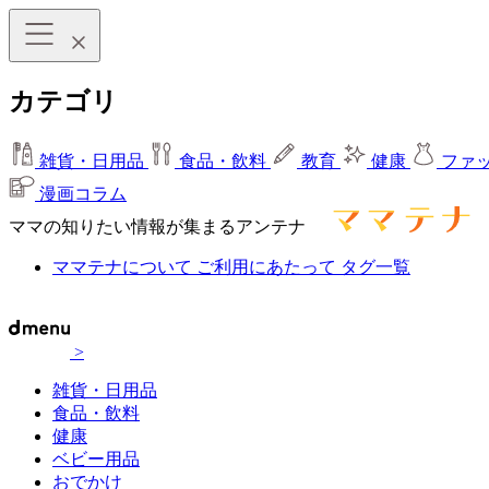
カテゴリ
雑貨・日用品
食品・飲料
教育
健康
ファ
漫画コラム
ママの知りたい情報が集まるアンテナ
ママテナについて
ご利用にあたって
タグ一覧
>
雑貨・日用品
食品・飲料
健康
ベビー用品
おでかけ