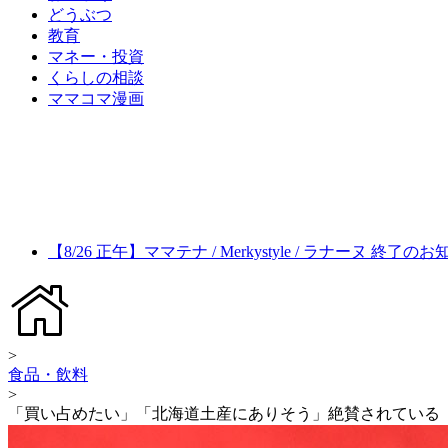
どうぶつ
教育
マネー・投資
くらしの相談
ママコマ漫画
【8/26 正午】ママテナ / Merkystyle / ラナーヌ 終了の
>
食品・飲料
>
「買い占めたい」「北海道土産にありそう」絶賛されている