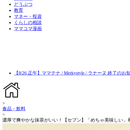
どうぶつ
教育
マネー・投資
くらしの相談
ママコマ漫画
【8/26 正午】ママテナ / Merkystyle / ラナーヌ 終了の
>
食品・飲料
>
濃厚で爽やかな抹茶がいい！【セブン】「めちゃ美味しい」