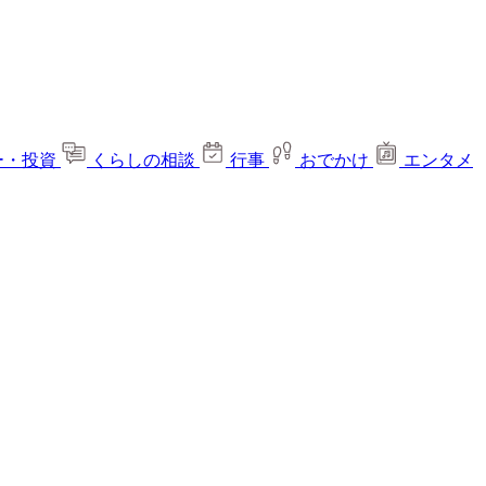
ー・投資
くらしの相談
行事
おでかけ
エンタメ