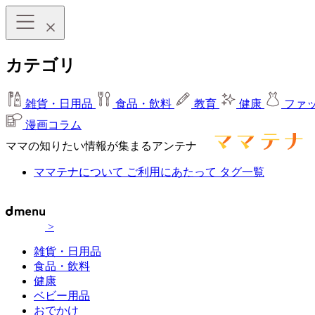
カテゴリ
雑貨・日用品
食品・飲料
教育
健康
ファ
漫画コラム
ママの知りたい情報が集まるアンテナ
ママテナについて
ご利用にあたって
タグ一覧
>
雑貨・日用品
食品・飲料
健康
ベビー用品
おでかけ