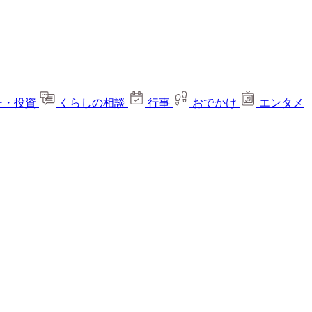
ー・投資
くらしの相談
行事
おでかけ
エンタメ