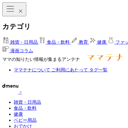
カテゴリ
雑貨・日用品
食品・飲料
教育
健康
ファ
漫画コラム
ママの知りたい情報が集まるアンテナ
ママテナについて
ご利用にあたって
タグ一覧
>
雑貨・日用品
食品・飲料
健康
ベビー用品
おでかけ