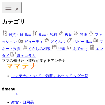
カテゴリ
雑貨・日用品
食品・飲料
教育
健康
ファ
ッション
ビューティ
どうぶつ
ベビー用品
マ
ネー・投資
くらしの相談
行事
おでかけ
エン
タメ
漫画コラム
ママの知りたい情報が集まるアンテナ
ママテナについて
ご利用にあたって
タグ一覧
>
雑貨・日用品