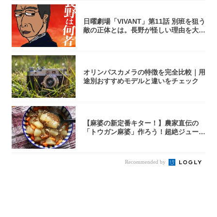
日曜劇場「VIVANT」第11話 別班を狙う
敵の正体とは。長野が怪しい理由を大
考...
オリンパスカメラの特徴を完全比較｜用
途別おすすめモデルと違いをチェック
【麻婆の新定番キター！】農家直伝の
「トウガン麻婆」作ろう！超絶ジューシ
ーで箸止ま...
Recommended by