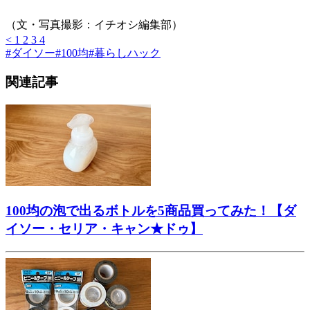
（文・写真撮影：イチオシ編集部）
<
1
2
3
4
#
ダイソー
#
100均
#
暮らしハック
関連記事
100均の泡で出るボトルを5商品買ってみた！【ダ
イソー・セリア・キャン★ドゥ】