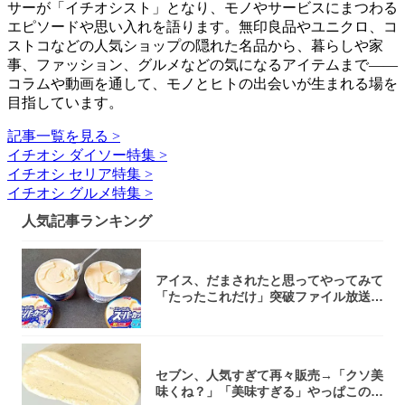
サーが「イチオシスト」となり、モノやサービスにまつわる
エピソードや思い入れを語ります。無印良品やユニクロ、コ
ストコなどの人気ショップの隠れた名品から、暮らしや家
事、ファッション、グルメなどの気になるアイテムまで――
コラムや動画を通して、モノとヒトの出会いが生まれる場を
目指しています。
記事一覧を見る >
イチオシ ダイソー特集 >
イチオシ セリア特集 >
イチオシ グルメ特集 >
人気記事ランキング
アイス、だまされたと思ってやってみて
「たったこれだけ」突破ファイル放送で
大注目！...
セブン、人気すぎて再々販売→「クソ美
味くね？」「美味すぎる」やっぱこのク