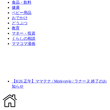
食品・飲料
健康
ベビー用品
おでかけ
どうぶつ
教育
マネー・投資
くらしの相談
ママコマ漫画
【8/26 正午】ママテナ / Merkystyle / ラナーヌ 終了のお
知らせ