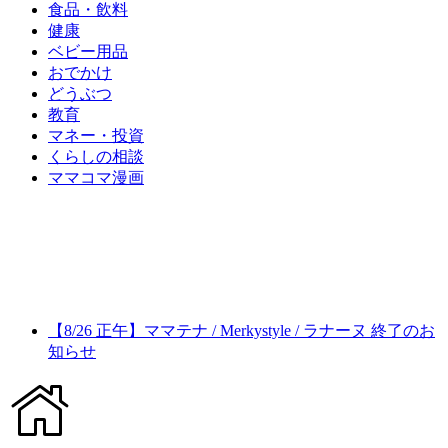
食品・飲料
健康
ベビー用品
おでかけ
どうぶつ
教育
マネー・投資
くらしの相談
ママコマ漫画
【8/26 正午】ママテナ / Merkystyle / ラナーヌ 終了のお
知らせ