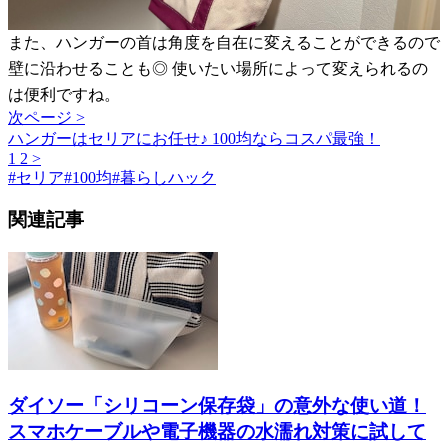
また、ハンガーの首は角度を自在に変えることができるので
壁に沿わせることも◎ 使いたい場所によって変えられるの
は便利ですね。
次ページ >
ハンガーはセリアにお任せ♪ 100均ならコスパ最強！
1
2
>
#
セリア
#
100均
#
暮らしハック
関連記事
ダイソー「シリコーン保存袋」の意外な使い道！
スマホケーブルや電子機器の水濡れ対策に試して