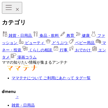
カテゴリ
雑貨・日用品
食品・飲料
教育
健康
ファ
ッション
ビューティ
どうぶつ
ベビー用品
マ
ネー・投資
くらしの相談
行事
おでかけ
エン
タメ
漫画コラム
ママの知りたい情報が集まるアンテナ
ママテナについて
ご利用にあたって
タグ一覧
>
雑貨・日用品