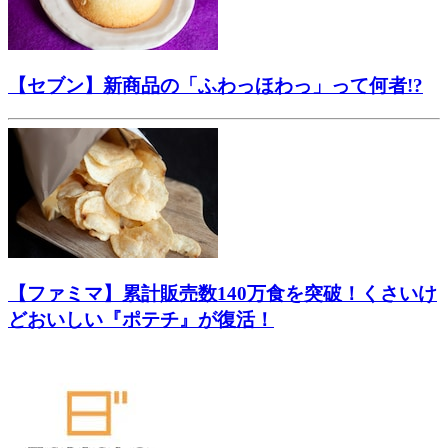
【セブン】新商品の「ふわっほわっ」って何者!?
【ファミマ】累計販売数140万食を突破！くさいけ
どおいしい『ポテチ』が復活！