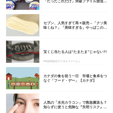
「たったこれだけ」突破ファイル放送で
大注目！...
セブン、人気すぎて再々販売→「クソ美
味くね？」「美味すぎる」やっぱこのク
オリティ...
宝くじ当たる人は“たまたま”じゃない?!
PR(合同会社デジタルファーム )
カナダの食を祝う一日 市場と食卓をつ
なぐ「フード・デー」【カナダ】
人気の「水光カラコン」で救急搬送も？
知らずに使うと危険な『失明リスク』と
医師が教...