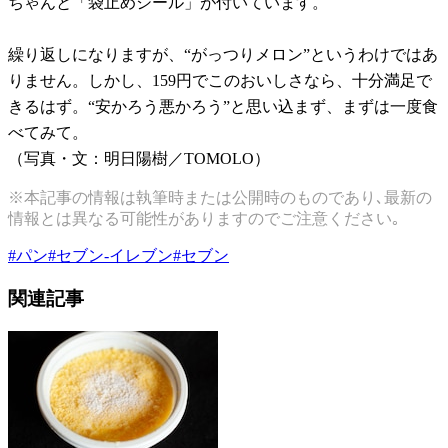
ちゃんと「袋止めシール」が付いています。
繰り返しになりますが、“がっつりメロン”というわけではあ
りません。しかし、159円でこのおいしさなら、十分満足で
きるはず。“安かろう悪かろう”と思い込まず、まずは一度食
べてみて。
（写真・文：明日陽樹／TOMOLO）
※本記事の情報は執筆時または公開時のものであり､最新の
情報とは異なる可能性がありますのでご注意ください｡
#
パン
#
セブン-イレブン
#
セブン
関連記事