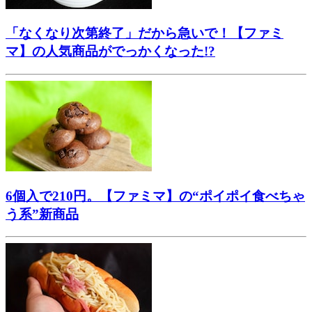
「なくなり次第終了」だから急いで！【ファミ
マ】の人気商品がでっかくなった!?
6個入で210円。【ファミマ】の“ポイポイ食べちゃ
う系”新商品