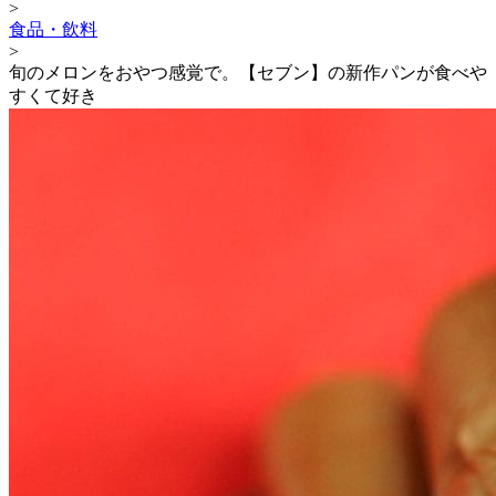
>
食品・飲料
>
旬のメロンをおやつ感覚で。【セブン】の新作パンが食べや
すくて好き