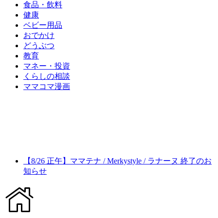
食品・飲料
健康
ベビー用品
おでかけ
どうぶつ
教育
マネー・投資
くらしの相談
ママコマ漫画
【8/26 正午】ママテナ / Merkystyle / ラナーヌ 終了のお
知らせ