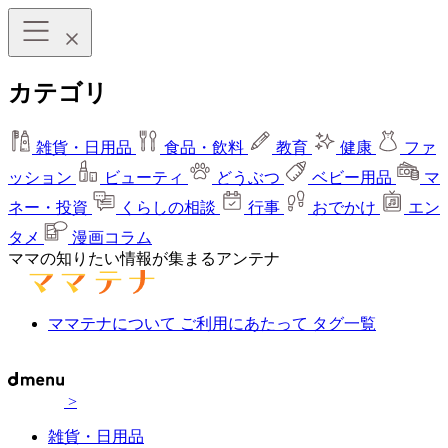
カテゴリ
雑貨・日用品
食品・飲料
教育
健康
ファ
ッション
ビューティ
どうぶつ
ベビー用品
マ
ネー・投資
くらしの相談
行事
おでかけ
エン
タメ
漫画コラム
ママの知りたい情報が集まるアンテナ
ママテナについて
ご利用にあたって
タグ一覧
>
雑貨・日用品