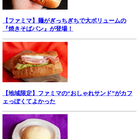
【ファミマ】麺がぎっちぎちで大ボリュームの
『焼きそばパン』が登場！
【地域限定】ファミマの“おしゃれサンド”がカフ
ェっぽくてよかった