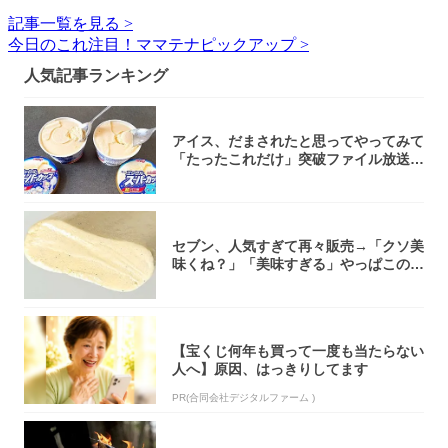
記事一覧を見る >
今日のこれ注目！ママテナピックアップ >
人気記事ランキング
アイス、だまされたと思ってやってみて
「たったこれだけ」突破ファイル放送で
大注目！...
セブン、人気すぎて再々販売→「クソ美
味くね？」「美味すぎる」やっぱこのク
オリティ...
【宝くじ何年も買って一度も当たらない
人へ】原因、はっきりしてます
PR(合同会社デジタルファーム )