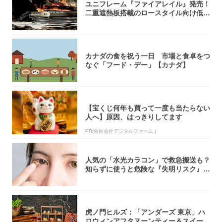
ユニフレーム『ファイアレイル』発売！
二重遮熱板搭載のロースタイル向け低型
焚き火台
カナダの食を祝う一日 市場と食卓をつ
なぐ「フード・デー」【カナダ】
【宝くじ何年も買って一度も当たらない
人へ】原因、はっきりしてます
PR(合同会社デジタルファーム )
人気の「水光カラコン」で救急搬送も？
知らずに使うと危険な『失明リスク』と
医師が教...
虎ノ門ヒルズ：「アンダーズ 東京」ハ
ロウィンアフタヌーンティー＆スイーツ