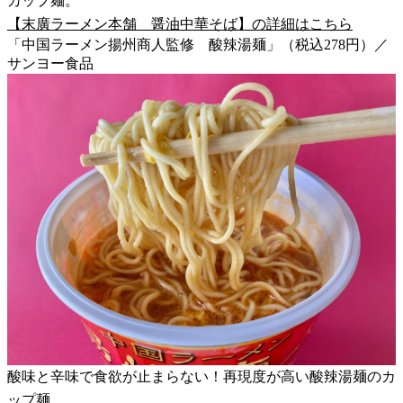
カップ麺。
【末廣ラーメン本舗 醤油中華そば】の詳細はこちら
「中国ラーメン揚州商人監修 酸辣湯麺」（税込278円）／
サンヨー食品
酸味と辛味で食欲が止まらない！再現度が高い酸辣湯麺のカ
ップ麺。