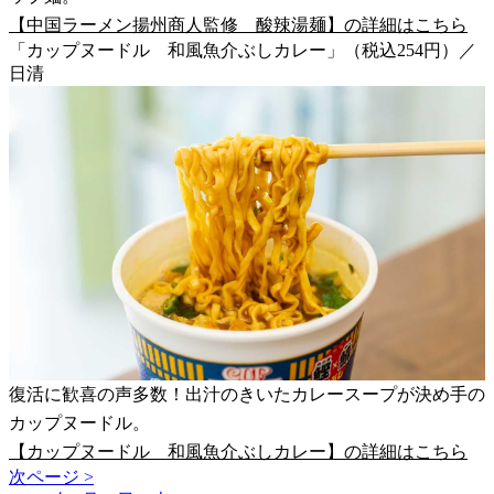
【中国ラーメン揚州商人監修 酸辣湯麺】の詳細はこちら
「カップヌードル 和風魚介ぶしカレー」（税込254円）／
日清
復活に歓喜の声多数！出汁のきいたカレースープが決め手の
カップヌードル。
【カップヌードル 和風魚介ぶしカレー】の詳細はこちら
次ページ >