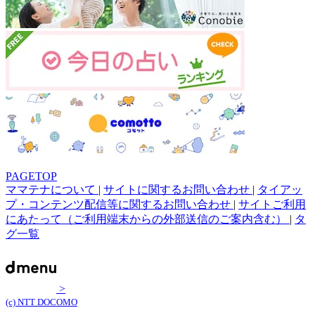
PAGETOP
ママテナについて
|
サイトに関するお問い合わせ
|
タイアッ
プ・コンテンツ配信等に関するお問い合わせ
|
サイトご利用
にあたって（ご利用端末からの外部送信のご案内含む）
|
タ
グ一覧
>
(c) NTT DOCOMO