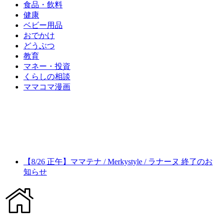
食品・飲料
健康
ベビー用品
おでかけ
どうぶつ
教育
マネー・投資
くらしの相談
ママコマ漫画
【8/26 正午】ママテナ / Merkystyle / ラナーヌ 終了のお
知らせ