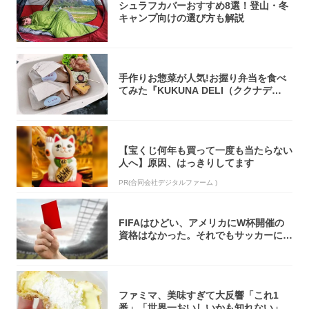
シュラフカバーおすすめ8選！登山・冬
キャンプ向けの選び方も解説
手作りお惣菜が人気!お握り弁当を食べ
てみた『KUKUNA DELI（ククナデ
リ）...
【宝くじ何年も買って一度も当たらない
人へ】原因、はっきりしてます
PR(合同会社デジタルファーム )
FIFAはひどい、アメリカにW杯開催の
資格はなかった。それでもサッカーには
夢があ...
ファミマ、美味すぎて大反響「これ1
番」「世界一おいしいかも知れない」