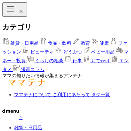
カテゴリ
雑貨・日用品
食品・飲料
教育
健康
ファ
ッション
ビューティ
どうぶつ
ベビー用品
マ
ネー・投資
くらしの相談
行事
おでかけ
エン
タメ
漫画コラム
ママの知りたい情報が集まるアンテナ
ママテナについて
ご利用にあたって
タグ一覧
>
雑貨・日用品