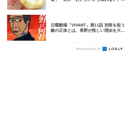
「飲めそう」
日曜劇場「VIVANT」第11話 別班を狙う
敵の正体とは。長野が怪しい理由を大
考...
Recommended by