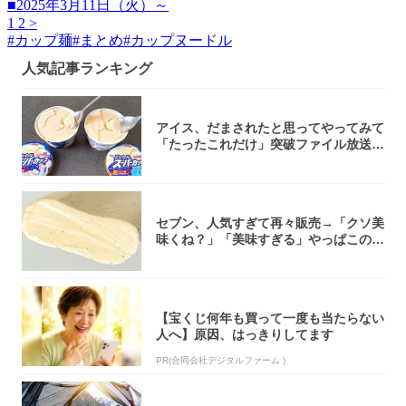
■2025年3月11日（火）～
1
2
>
#
カップ麺
#
まとめ
#
カップヌードル
人気記事ランキング
アイス、だまされたと思ってやってみて
「たったこれだけ」突破ファイル放送で
大注目！...
セブン、人気すぎて再々販売→「クソ美
味くね？」「美味すぎる」やっぱこのク
オリティ...
【宝くじ何年も買って一度も当たらない
人へ】原因、はっきりしてます
PR(合同会社デジタルファーム )