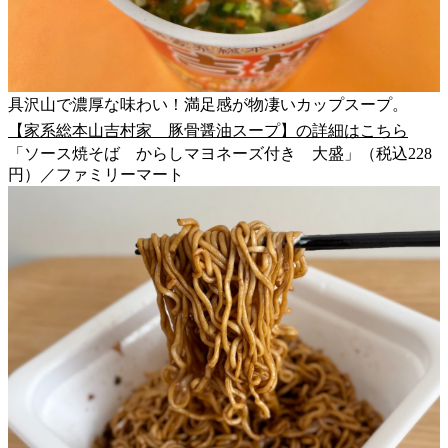
具沢山で濃厚な味わい！満足感が物凄いカップスープ。
【家系総本山吉村家 豚骨醤油スープ】の詳細はこちら
「ソース焼そば からしマヨネーズ付き 大盛」（税込228
円）／ファミリーマート