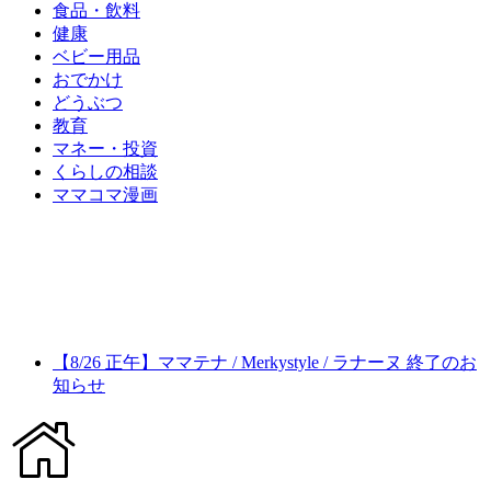
食品・飲料
健康
ベビー用品
おでかけ
どうぶつ
教育
マネー・投資
くらしの相談
ママコマ漫画
【8/26 正午】ママテナ / Merkystyle / ラナーヌ 終了のお
知らせ