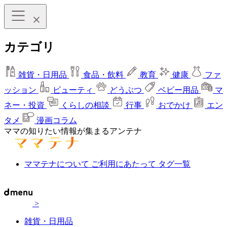
カテゴリ
雑貨・日用品
食品・飲料
教育
健康
ファ
ッション
ビューティ
どうぶつ
ベビー用品
マ
ネー・投資
くらしの相談
行事
おでかけ
エン
タメ
漫画コラム
ママの知りたい情報が集まるアンテナ
ママテナについて
ご利用にあたって
タグ一覧
>
雑貨・日用品