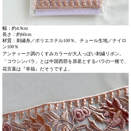
幅：約4.9cm
長さ：約60cm
材質：刺繍糸／ポリエステル100％、チュール生地／ナイロ
ン100％
アンティーク調のくすみカラーが大人っぽい刺繍リボン。
「コウシンバラ」とは中国西部を原産とするバラの一種で、
花言葉は『幸福』だそうですよ。