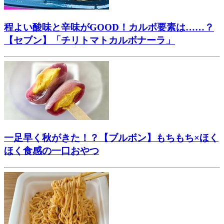
程よい酸味と辛味がGOOD！カルボ要素は……？
【セブン】「チリトマトカルボナーラ」
一足早く秋がきた！？【ブルボン】もちもち×ほく
ほく食感の一口おやつ