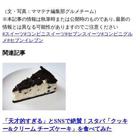
（文・写真：ママテナ編集部グルメチーム）
※本記事の情報は執筆時または公開時のものであり､最新の
情報とは異なる可能性がありますのでご注意ください
#
スイーツ
#
コンビニスイーツ
#
セブンスイーツ
#
コンビニグル
メ
#
セブンイレブン
関連記事
「天才的すぎる」とSNSで絶賛！スタバ「クッキ
ー&クリーム チーズケーキ」を食べてみた