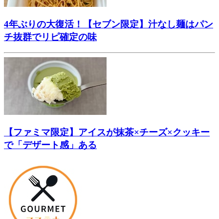
4年ぶりの大復活！【セブン限定】汁なし麺はパン
チ抜群でリピ確定の味
【ファミマ限定】アイスが抹茶×チーズ×クッキー
で「デザート感」ある