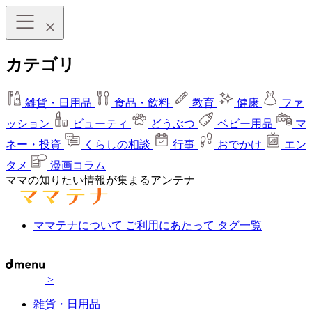
カテゴリ
雑貨・日用品
食品・飲料
教育
健康
ファ
ッション
ビューティ
どうぶつ
ベビー用品
マ
ネー・投資
くらしの相談
行事
おでかけ
エン
タメ
漫画コラム
ママの知りたい情報が集まるアンテナ
ママテナについて
ご利用にあたって
タグ一覧
>
雑貨・日用品