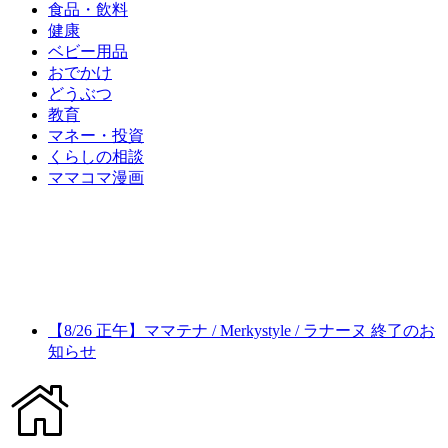
食品・飲料
健康
ベビー用品
おでかけ
どうぶつ
教育
マネー・投資
くらしの相談
ママコマ漫画
【8/26 正午】ママテナ / Merkystyle / ラナーヌ 終了のお
知らせ