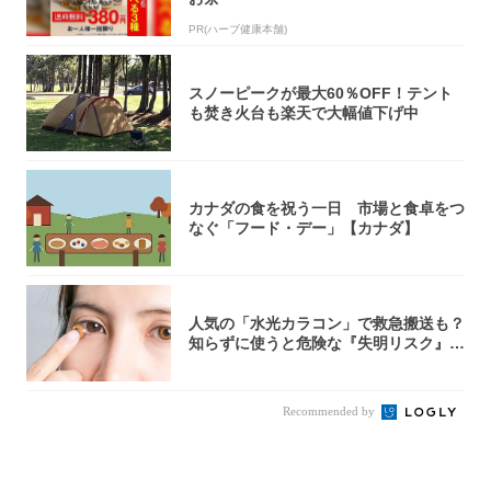
PR(ハーブ健康本舗)
スノーピークが最大60％OFF！テント
も焚き火台も楽天で大幅値下げ中
カナダの食を祝う一日 市場と食卓をつ
なぐ「フード・デー」【カナダ】
人気の「水光カラコン」で救急搬送も？
知らずに使うと危険な『失明リスク』と
医師が教...
Recommended by