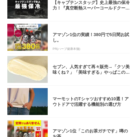
【キャプテンスタッグ】史上最強の保冷
力！『真空断熱スーパーコールドクーラ
ーボック...
アマゾン1位の実績！380円で5日間お試
し。
PR(ハーブ健康本舗)
セブン、人気すぎて再々販売→「クソ美
味くね？」「美味すぎる」やっぱこのク
オリティ...
マーモットのTシャツおすすめ10選！ア
ウトドアで活躍する機能別の選び方
アマゾン1位「このお茶ガチです」噂の
お茶