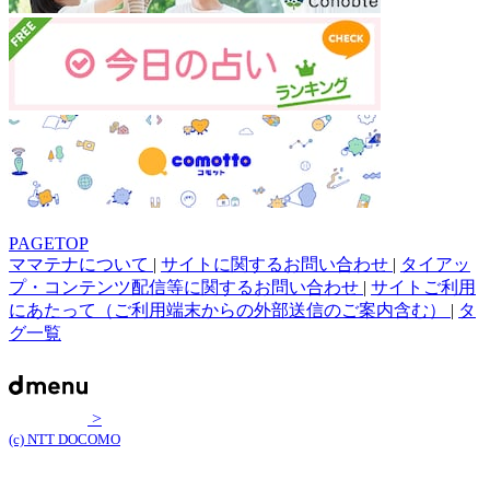
PAGETOP
ママテナについて
|
サイトに関するお問い合わせ
|
タイアッ
プ・コンテンツ配信等に関するお問い合わせ
|
サイトご利用
にあたって（ご利用端末からの外部送信のご案内含む）
|
タ
グ一覧
>
(c) NTT DOCOMO