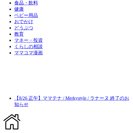
食品・飲料
健康
ベビー用品
おでかけ
どうぶつ
教育
マネー・投資
くらしの相談
ママコマ漫画
【8/26 正午】ママテナ / Merkystyle / ラナーヌ 終了のお
知らせ