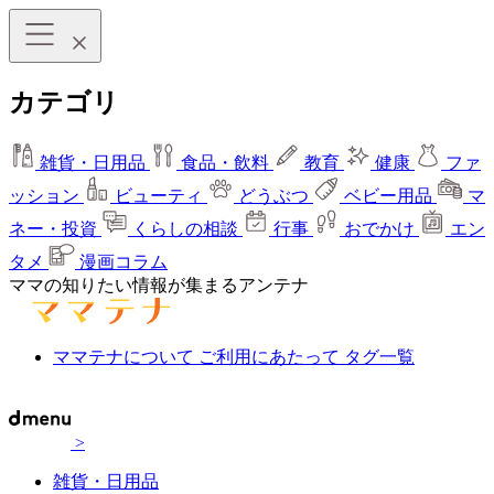
カテゴリ
雑貨・日用品
食品・飲料
教育
健康
ファ
ッション
ビューティ
どうぶつ
ベビー用品
マ
ネー・投資
くらしの相談
行事
おでかけ
エン
タメ
漫画コラム
ママの知りたい情報が集まるアンテナ
ママテナについて
ご利用にあたって
タグ一覧
>
雑貨・日用品