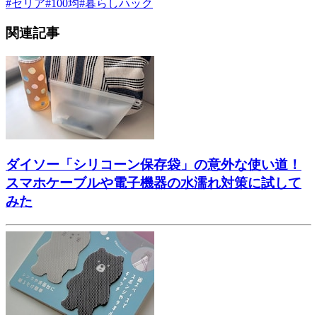
#
セリア
#
100均
#
暮らしハック
関連記事
ダイソー「シリコーン保存袋」の意外な使い道！
スマホケーブルや電子機器の水濡れ対策に試して
みた