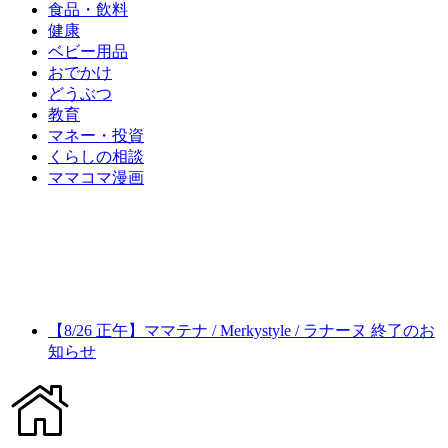
食品・飲料
健康
ベビー用品
おでかけ
どうぶつ
教育
マネー・投資
くらしの相談
ママコマ漫画
【8/26 正午】ママテナ / Merkystyle / ラナーヌ 終了のお
知らせ