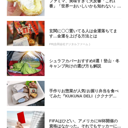
ファミマ、美味すぎて大反響「これ1
番」「世界一おいしいかも知れない」
「飲めそう」
玄関に〇〇置いてる人は金運落ちてま
す…金運を上げる方法とは
PR(合同会社デジタルファーム )
シュラフカバーおすすめ8選！登山・冬
キャンプ向けの選び方も解説
手作りお惣菜が人気!お握り弁当を食べ
てみた『KUKUNA DELI（ククナデ
リ）...
FIFAはひどい、アメリカにW杯開催の
資格はなかった。それでもサッカーには