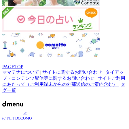
PAGETOP
ママテナについて
|
サイトに関するお問い合わせ
|
タイアッ
プ・コンテンツ配信等に関するお問い合わせ
|
サイトご利用
にあたって（ご利用端末からの外部送信のご案内含む）
|
タ
グ一覧
>
(c) NTT DOCOMO