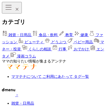
カテゴリ
雑貨・日用品
食品・飲料
教育
健康
ファ
ッション
ビューティ
どうぶつ
ベビー用品
マ
ネー・投資
くらしの相談
行事
おでかけ
エン
タメ
漫画コラム
ママの知りたい情報が集まるアンテナ
ママテナについて
ご利用にあたって
タグ一覧
>
雑貨・日用品