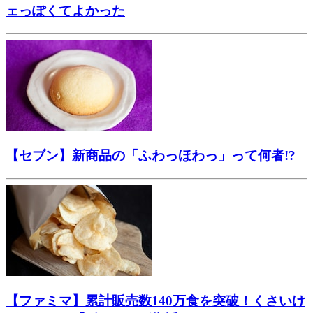
ェっぽくてよかった
【セブン】新商品の「ふわっほわっ」って何者!?
【ファミマ】累計販売数140万食を突破！くさいけ