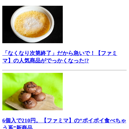
「なくなり次第終了」だから急いで！【ファミ
マ】の人気商品がでっかくなった!?
6個入で210円。【ファミマ】の“ポイポイ食べちゃ
う系”新商品