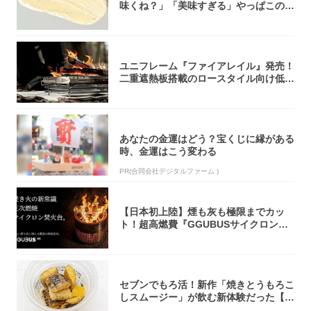
味くね？」「美味すぎる」やっぱこのク
オリティ...
ユニフレーム『ファイアレイル』発売！
二重遮熱板搭載のロースタイル向け低型
焚き火台
あなたの金運はどう？宝くじに縁がある
時、金運はこう変わる
PR(合同会社デジタルファーム )
【日本初上陸】煙も灰も極限までカッ
ト！超高燃費『GGUBUSサイクロン焚
火台』が...
セブンでもろ活！新作「焼きとうもろこ
しスムージー」が飲む新体験だった【東
京の一部...