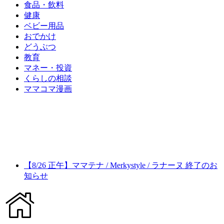
食品・飲料
健康
ベビー用品
おでかけ
どうぶつ
教育
マネー・投資
くらしの相談
ママコマ漫画
【8/26 正午】ママテナ / Merkystyle / ラナーヌ 終了のお
知らせ