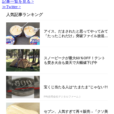
記事一覧を見る >
≫Twitter >
人気記事ランキング
アイス、だまされたと思ってやってみて
「たったこれだけ」突破ファイル放送で
大注目！...
スノーピークが最大60％OFF！テント
も焚き火台も楽天で大幅値下げ中
宝くじ当たる人は“たまたま”じゃない?!
PR(合同会社デジタルファーム )
セブン、人気すぎて再々販売→「クソ美