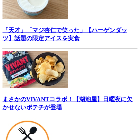
「天才」「マジ杏仁で笑った」【ハーゲンダッ
ツ】話題の限定アイスを実食
まさかのVIVANTコラボ！【湖池屋】日曜夜に欠
かせないポテチが登場