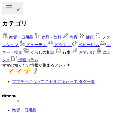
カテゴリ
雑貨・日用品
食品・飲料
教育
健康
ファ
ッション
ビューティ
どうぶつ
ベビー用品
マ
ネー・投資
くらしの相談
行事
おでかけ
エン
タメ
漫画コラム
ママの知りたい情報が集まるアンテナ
ママテナについて
ご利用にあたって
タグ一覧
>
雑貨・日用品