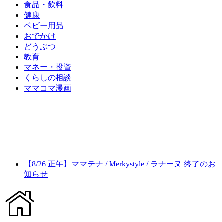
食品・飲料
健康
ベビー用品
おでかけ
どうぶつ
教育
マネー・投資
くらしの相談
ママコマ漫画
【8/26 正午】ママテナ / Merkystyle / ラナーヌ 終了のお
知らせ