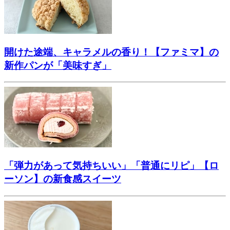
開けた途端、キャラメルの香り！【ファミマ】の
新作パンが「美味すぎ」
「弾力があって気持ちいい」「普通にリピ」【ロ
ーソン】の新食感スイーツ