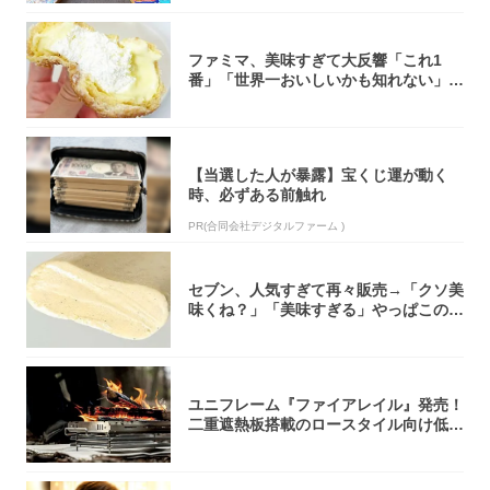
ファミマ、美味すぎて大反響「これ1
番」「世界一おいしいかも知れない」
「飲めそう」
【当選した人が暴露】宝くじ運が動く
時、必ずある前触れ
PR(合同会社デジタルファーム )
セブン、人気すぎて再々販売→「クソ美
味くね？」「美味すぎる」やっぱこのク
オリティ...
ユニフレーム『ファイアレイル』発売！
二重遮熱板搭載のロースタイル向け低型
焚き火台