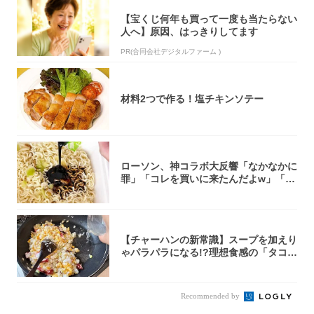
【宝くじ何年も買って一度も当たらない
人へ】原因、はっきりしてます
PR(合同会社デジタルファーム )
材料2つで作る！塩チキンソテー
ローソン、神コラボ大反響「なかなかに
罪」「コレを買いに来たんだよw」「３
件まわっ...
【チャーハンの新常識】スープを加えり
ゃパラパラになる!?理想食感の「タコチ
ャーハ...
Recommended by