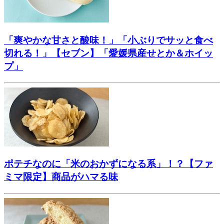
「爽やかな甘さと酸味！」「小ぶりでサッと食べ
切れる！」【セブン】「愛媛県産せとか＆ホイッ
プ」
ポテチなのに「米のおかずになる系」！？【ファ
ミマ限定】商品がハマる味