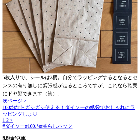
5枚入りで、シールは2柄。自分でラッピングするとなるとセ
ンスの有り無しに緊張感が走るところですが、これなら確実
にドヤ顔できます（笑）。
次ページ >
100均ならガシガシ使える！ダイソーの紙袋でおしゃれにラ
ッピングしよ♡
1
2
>
#
ダイソー
#
100均
#
暮らしハック
関連記事