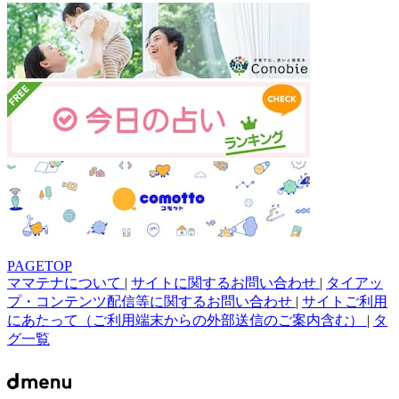
PAGETOP
ママテナについて
|
サイトに関するお問い合わせ
|
タイアッ
プ・コンテンツ配信等に関するお問い合わせ
|
サイトご利用
にあたって（ご利用端末からの外部送信のご案内含む）
|
タ
グ一覧