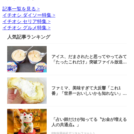
記事一覧を見る >
イチオシ ダイソー特集 >
イチオシ セリア特集 >
イチオシ グルメ特集 >
人気記事ランキング
アイス、だまされたと思ってやってみて
「たったこれだけ」突破ファイル放送で
大注目！...
ファミマ、美味すぎて大反響「これ1
番」「世界一おいしいかも知れない」
「飲めそう」
「占い師だけが知ってる〝お金が増える
人の共通点〟」
PR(合同会社デジタルファーム )