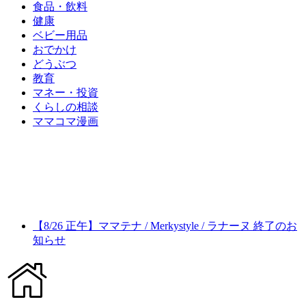
食品・飲料
健康
ベビー用品
おでかけ
どうぶつ
教育
マネー・投資
くらしの相談
ママコマ漫画
【8/26 正午】ママテナ / Merkystyle / ラナーヌ 終了のお
知らせ