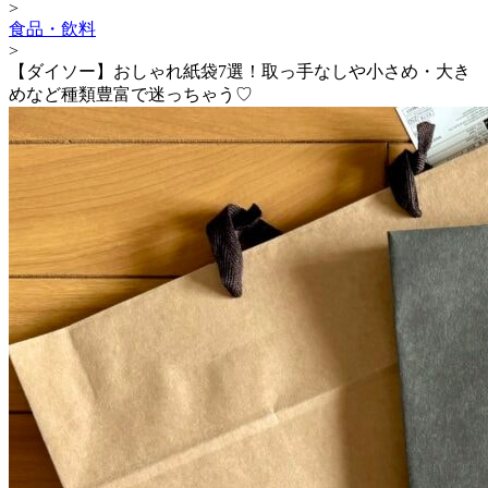
>
食品・飲料
>
【ダイソー】おしゃれ紙袋7選！取っ手なしや小さめ・大き
めなど種類豊富で迷っちゃう♡