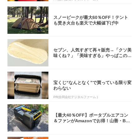
スノーピークが最大60％OFF！テント
も焚き火台も楽天で大幅値下げ中
セブン、人気すぎて再々販売→「クソ美
味くね？」「美味すぎる」やっぱこのク
オリティ...
宝くじ“なんとなく”で買っている限り変
わらない
PR(合同会社デジタルファーム )
【最大40％OFF】ポータブルエアコン
＆ファンがAmazonでお得！山善・Bo
u...