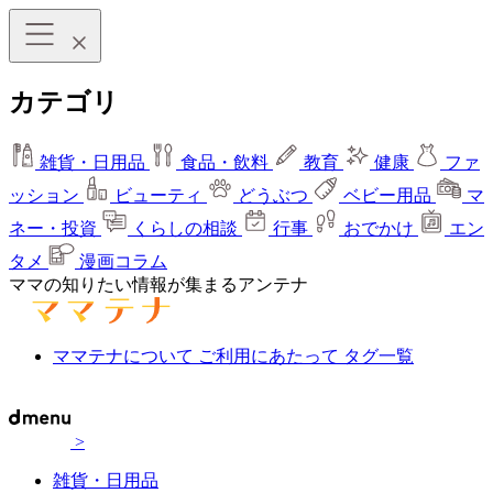
カテゴリ
雑貨・日用品
食品・飲料
教育
健康
ファ
ッション
ビューティ
どうぶつ
ベビー用品
マ
ネー・投資
くらしの相談
行事
おでかけ
エン
タメ
漫画コラム
ママの知りたい情報が集まるアンテナ
ママテナについて
ご利用にあたって
タグ一覧
>
雑貨・日用品