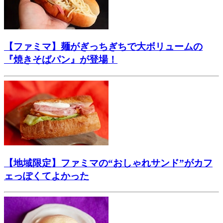
【ファミマ】麺がぎっちぎちで大ボリュームの
『焼きそばパン』が登場！
【地域限定】ファミマの“おしゃれサンド”がカフ
ェっぽくてよかった