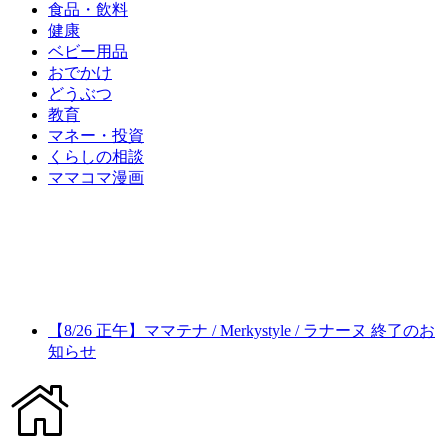
食品・飲料
健康
ベビー用品
おでかけ
どうぶつ
教育
マネー・投資
くらしの相談
ママコマ漫画
【8/26 正午】ママテナ / Merkystyle / ラナーヌ 終了のお
知らせ