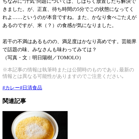
ちなみに“汁気”問題については、しばらく放置したら解決で
きました。が、正直、待ち時間の5分でこの状態になってく
れよ……というのが本音ですね。また、かなり食べごたえが
あるのですが、米（？）の食感が気になりました。
若干の不満はあるものの、満足度はかなり高めです。芸能界
で話題の味、みなさんも味わってみては？
（写真・文：明日陽樹／TOMOLO）
※本記事の情報は執筆時または公開時のものであり､最新の
情報とは異なる可能性がありますのでご注意ください｡
#
カレー
#
日清食品
関連記事