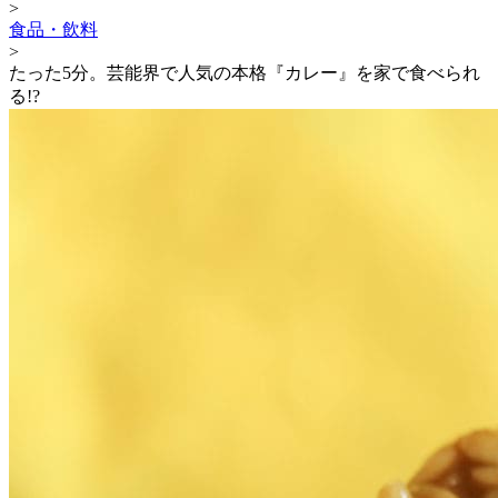
>
食品・飲料
>
たった5分。芸能界で人気の本格『カレー』を家で食べられ
る!?