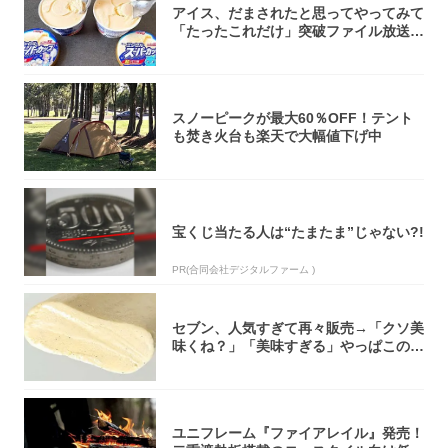
アイス、だまされたと思ってやってみて
「たったこれだけ」突破ファイル放送で
大注目！...
スノーピークが最大60％OFF！テント
も焚き火台も楽天で大幅値下げ中
宝くじ当たる人は“たまたま”じゃない?!
PR(合同会社デジタルファーム )
セブン、人気すぎて再々販売→「クソ美
味くね？」「美味すぎる」やっぱこのク
オリティ...
ユニフレーム『ファイアレイル』発売！