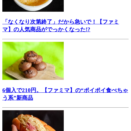
「なくなり次第終了」だから急いで！【ファミ
マ】の人気商品がでっかくなった!?
6個入で210円。【ファミマ】の“ポイポイ食べちゃ
う系”新商品