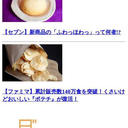
【セブン】新商品の「ふわっほわっ」って何者!?
【ファミマ】累計販売数140万食を突破！くさいけ
どおいしい『ポテチ』が復活！