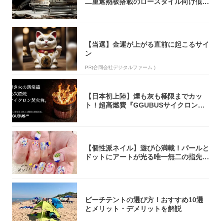
二重遮熱板搭載のロースタイル向け低型
焚き火台
【当選】金運が上がる直前に起こるサイ
ン
PR(合同会社デジタルファーム )
【日本初上陸】煙も灰も極限までカッ
ト！超高燃費『GGUBUSサイクロン焚
火台』が...
【個性派ネイル】遊び心満載！パールと
ドットにアートが光る唯一無二の指先が
完成！
ビーチテントの選び方！おすすめ10選
とメリット・デメリットを解説