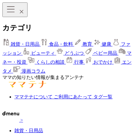
カテゴリ
雑貨・日用品
食品・飲料
教育
健康
ファ
ッション
ビューティ
どうぶつ
ベビー用品
マ
ネー・投資
くらしの相談
行事
おでかけ
エン
タメ
漫画コラム
ママの知りたい情報が集まるアンテナ
ママテナについて
ご利用にあたって
タグ一覧
>
雑貨・日用品