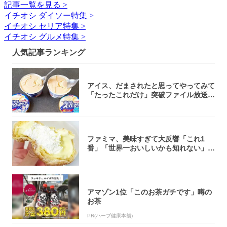
記事一覧を見る >
イチオシ ダイソー特集 >
イチオシ セリア特集 >
イチオシ グルメ特集 >
人気記事ランキング
アイス、だまされたと思ってやってみて
「たったこれだけ」突破ファイル放送で
大注目！...
ファミマ、美味すぎて大反響「これ1
番」「世界一おいしいかも知れない」
「飲めそう」
アマゾン1位「このお茶ガチです」噂の
お茶
PR(ハーブ健康本舗)