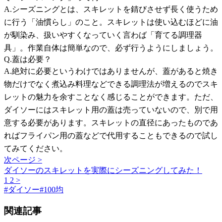
A.シーズニングとは、スキレットを錆びさせず長く使うため
に行う「油慣らし」のこと。スキレットは使い込むほどに油
が馴染み、扱いやすくなっていく言わば「育てる調理器
具」。作業自体は簡単なので、必ず行うようにしましょう。
Q.蓋は必要？
A.絶対に必要というわけではありませんが、蓋があると焼き
物だけでなく煮込み料理などできる調理法が増えるのでスキ
レットの魅力を余すことなく感じることができます。ただ、
ダイソーにはスキレット用の蓋は売っていないので、別で用
意する必要があります。スキレットの直径にあったものであ
ればフライパン用の蓋などで代用することもできるので試し
てみてください。
次ページ >
ダイソーのスキレットを実際にシーズニングしてみた！
1
2
>
#
ダイソー
#
100均
関連記事