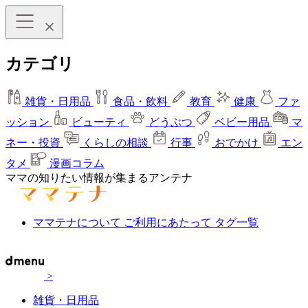
カテゴリ
雑貨・日用品
食品・飲料
教育
健康
ファ
ッション
ビューティ
どうぶつ
ベビー用品
マ
ネー・投資
くらしの相談
行事
おでかけ
エン
タメ
漫画コラム
ママの知りたい情報が集まるアンテナ
ママテナについて
ご利用にあたって
タグ一覧
>
雑貨・日用品