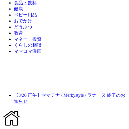
食品・飲料
健康
ベビー用品
おでかけ
どうぶつ
教育
マネー・投資
くらしの相談
ママコマ漫画
【8/26 正午】ママテナ / Merkystyle / ラナーヌ 終了のお
知らせ