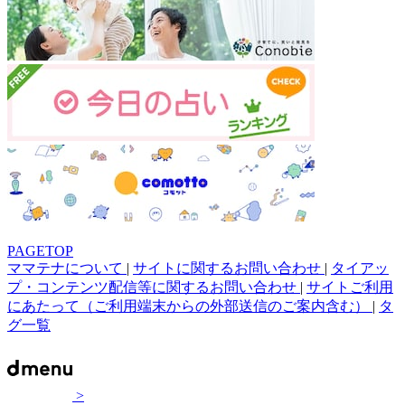
PAGETOP
ママテナについて
|
サイトに関するお問い合わせ
|
タイアッ
プ・コンテンツ配信等に関するお問い合わせ
|
サイトご利用
にあたって（ご利用端末からの外部送信のご案内含む）
|
タ
グ一覧
>