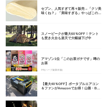
セブン、人気すぎて再々販売→「クソ美
味くね？」「美味すぎる」やっぱこのク
オリティ...
スノーピークが最大60％OFF！テント
も焚き火台も楽天で大幅値下げ中
アマゾン1位「このお茶ガチです」噂の
お茶
PR(ハーブ健康本舗)
【最大40％OFF】ポータブルエアコン
＆ファンがAmazonでお得！山善・Bo
u...