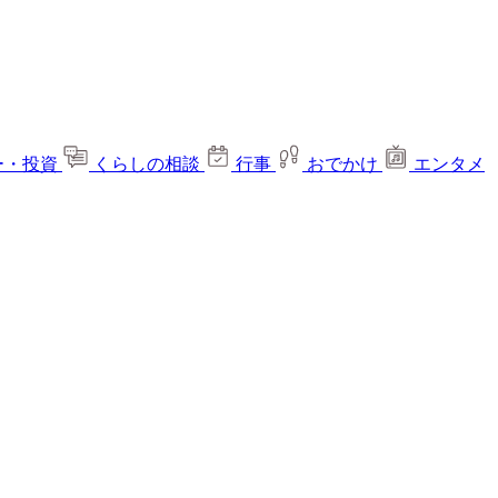
ー・投資
くらしの相談
行事
おでかけ
エンタメ