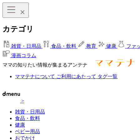
カテゴリ
雑貨・日用品
食品・飲料
教育
健康
ファ
漫画コラム
ママの知りたい情報が集まるアンテナ
ママテナについて
ご利用にあたって
タグ一覧
>
雑貨・日用品
食品・飲料
健康
ベビー用品
おでかけ