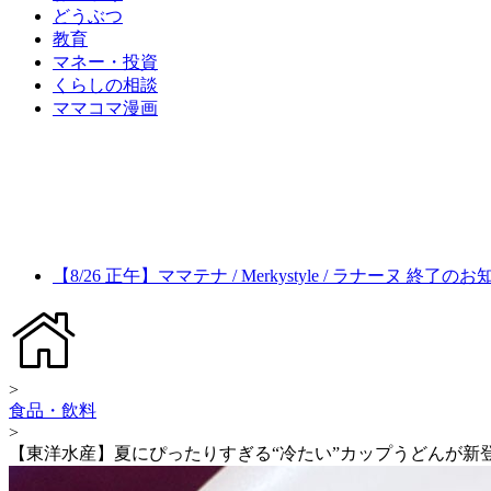
どうぶつ
教育
マネー・投資
くらしの相談
ママコマ漫画
【8/26 正午】ママテナ / Merkystyle / ラナーヌ 終了の
>
食品・飲料
>
【東洋水産】夏にぴったりすぎる“冷たい”カップうどんが新