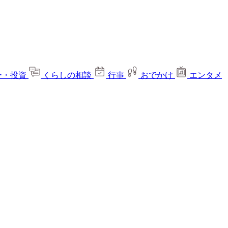
ー・投資
くらしの相談
行事
おでかけ
エンタメ