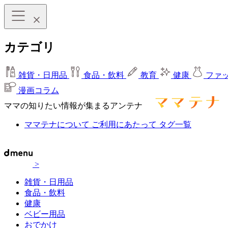
カテゴリ
雑貨・日用品
食品・飲料
教育
健康
ファ
漫画コラム
ママの知りたい情報が集まるアンテナ
ママテナについて
ご利用にあたって
タグ一覧
>
雑貨・日用品
食品・飲料
健康
ベビー用品
おでかけ