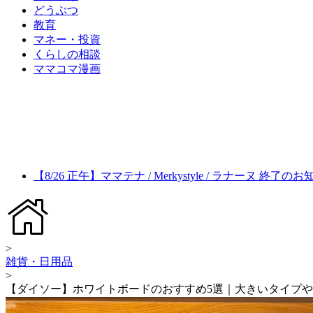
どうぶつ
教育
マネー・投資
くらしの相談
ママコマ漫画
【8/26 正午】ママテナ / Merkystyle / ラナーヌ 終了の
>
雑貨・日用品
>
【ダイソー】ホワイトボードのおすすめ5選｜大きいタイプ