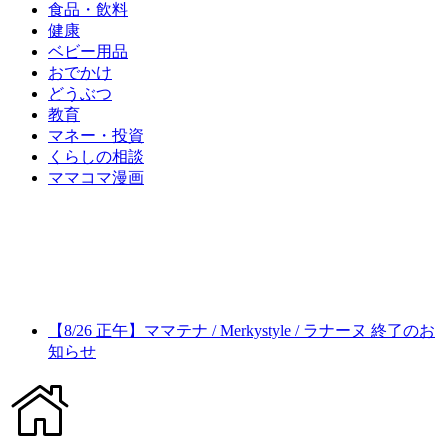
食品・飲料
健康
ベビー用品
おでかけ
どうぶつ
教育
マネー・投資
くらしの相談
ママコマ漫画
【8/26 正午】ママテナ / Merkystyle / ラナーヌ 終了のお
知らせ