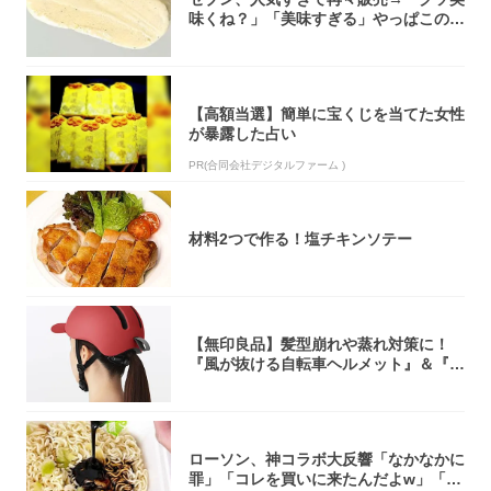
味くね？」「美味すぎる」やっぱこのク
オリティ...
【高額当選】簡単に宝くじを当てた女性
が暴露した占い
PR(合同会社デジタルファーム )
材料2つで作る！塩チキンソテー
【無印良品】髪型崩れや蒸れ対策に！
『風が抜ける自転車ヘルメット』＆『2
0型自転車...
ローソン、神コラボ大反響「なかなかに
罪」「コレを買いに来たんだよw」「３