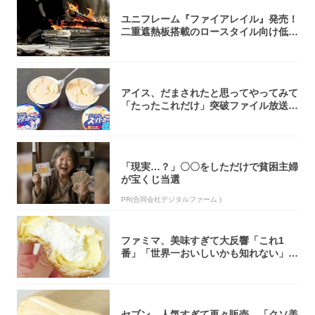
ユニフレーム『ファイアレイル』発売！
二重遮熱板搭載のロースタイル向け低型
焚き火台
アイス、だまされたと思ってやってみて
「たったこれだけ」突破ファイル放送で
大注目！...
「現実…？」〇〇をしただけで貧困主婦
が宝くじ当選
PR(合同会社デジタルファーム )
ファミマ、美味すぎて大反響「これ1
番」「世界一おいしいかも知れない」
「飲めそう」
セブン、人気すぎて再々販売→「クソ美