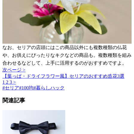
なお、セリアの店頭にはこの商品以外にも複数種類の仏花
や、お供えにぴったりなキクなどの商品も。複数種類を組み
合わせるなどして、上手に活用するのがおすすめですよ。
次ページ >
【葉っぱ・ドライフラワー風】セリアのおすすめ造花3選
1
2
3
>
#
セリア
#
100均
#
暮らしハック
関連記事