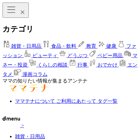
カテゴリ
雑貨・日用品
食品・飲料
教育
健康
ファ
ッション
ビューティ
どうぶつ
ベビー用品
マ
ネー・投資
くらしの相談
行事
おでかけ
エン
タメ
漫画コラム
ママの知りたい情報が集まるアンテナ
ママテナについて
ご利用にあたって
タグ一覧
>
雑貨・日用品