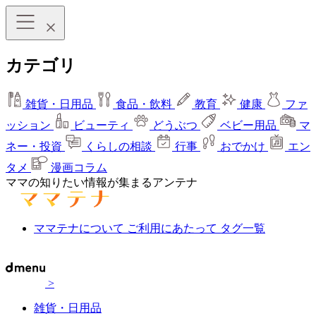
カテゴリ
雑貨・日用品
食品・飲料
教育
健康
ファ
ッション
ビューティ
どうぶつ
ベビー用品
マ
ネー・投資
くらしの相談
行事
おでかけ
エン
タメ
漫画コラム
ママの知りたい情報が集まるアンテナ
ママテナについて
ご利用にあたって
タグ一覧
>
雑貨・日用品