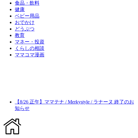
食品・飲料
健康
ベビー用品
おでかけ
どうぶつ
教育
マネー・投資
くらしの相談
ママコマ漫画
【8/26 正午】ママテナ / Merkystyle / ラナーヌ 終了のお
知らせ