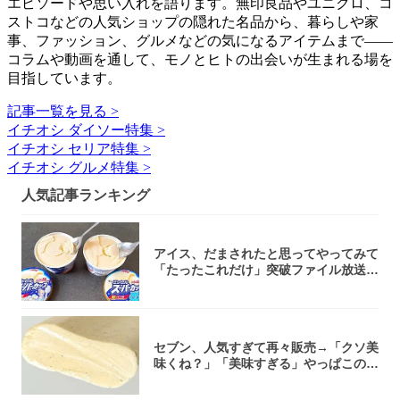
エピソードや思い入れを語ります。無印良品やユニクロ、コ
ストコなどの人気ショップの隠れた名品から、暮らしや家
事、ファッション、グルメなどの気になるアイテムまで――
コラムや動画を通して、モノとヒトの出会いが生まれる場を
目指しています。
記事一覧を見る >
イチオシ ダイソー特集 >
イチオシ セリア特集 >
イチオシ グルメ特集 >
人気記事ランキング
アイス、だまされたと思ってやってみて
「たったこれだけ」突破ファイル放送で
大注目！...
セブン、人気すぎて再々販売→「クソ美
味くね？」「美味すぎる」やっぱこのク
オリティ...