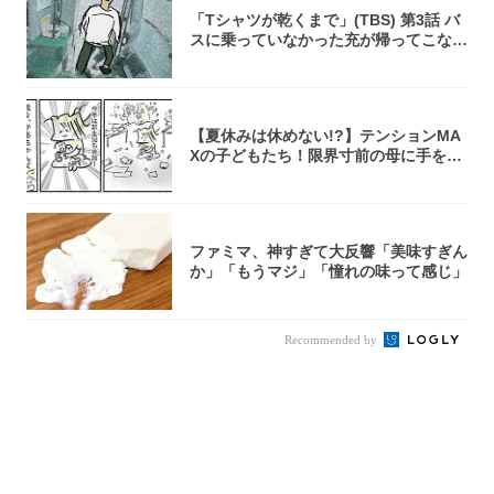
「Tシャツが乾くまで」(TBS) 第3話 バ
スに乗っていなかった充が帰ってこな
い...
【夏休みは休めない!?】テンションMA
Xの子どもたち！限界寸前の母に手を差
し伸べ...
ファミマ、神すぎて大反響「美味すぎん
か」「もうマジ」「憧れの味って感じ」
Recommended by