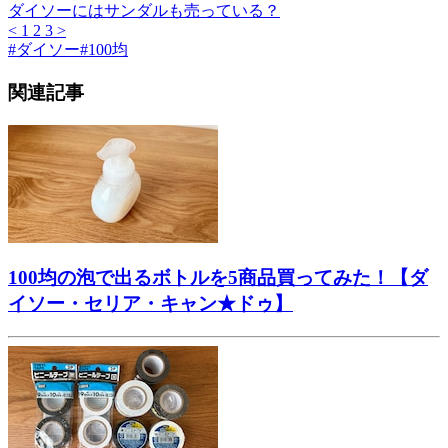
ダイソーにはサンダルも売っている？
<
1
2
3
>
#
ダイソー
#
100均
関連記事
100均の泡で出るボトルを5商品買ってみた！【ダ
イソー・セリア・キャン★ドゥ】