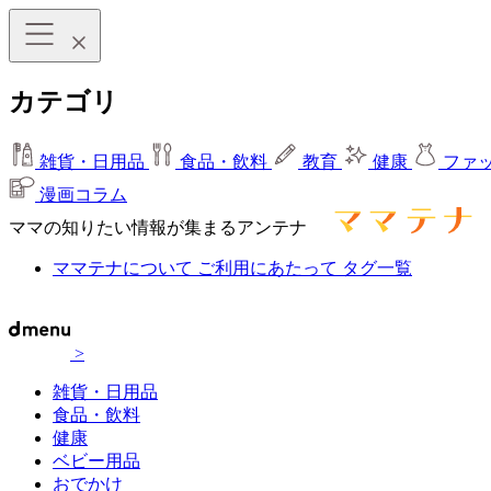
カテゴリ
雑貨・日用品
食品・飲料
教育
健康
ファ
漫画コラム
ママの知りたい情報が集まるアンテナ
ママテナについて
ご利用にあたって
タグ一覧
>
雑貨・日用品
食品・飲料
健康
ベビー用品
おでかけ