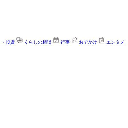
ー・投資
くらしの相談
行事
おでかけ
エンタメ