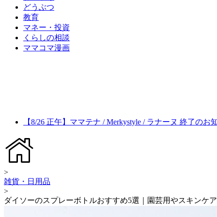
どうぶつ
教育
マネー・投資
くらしの相談
ママコマ漫画
【8/26 正午】ママテナ / Merkystyle / ラナーヌ 終了の
>
雑貨・日用品
>
ダイソーのスプレーボトルおすすめ5選｜園芸用やスキンケ