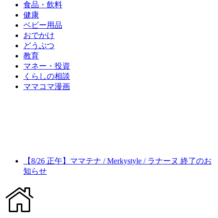
食品・飲料
健康
ベビー用品
おでかけ
どうぶつ
教育
マネー・投資
くらしの相談
ママコマ漫画
【8/26 正午】ママテナ / Merkystyle / ラナーヌ 終了のお
知らせ