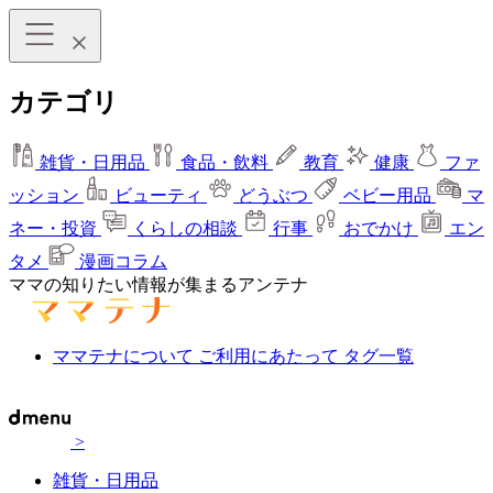
カテゴリ
雑貨・日用品
食品・飲料
教育
健康
ファ
ッション
ビューティ
どうぶつ
ベビー用品
マ
ネー・投資
くらしの相談
行事
おでかけ
エン
タメ
漫画コラム
ママの知りたい情報が集まるアンテナ
ママテナについて
ご利用にあたって
タグ一覧
>
雑貨・日用品