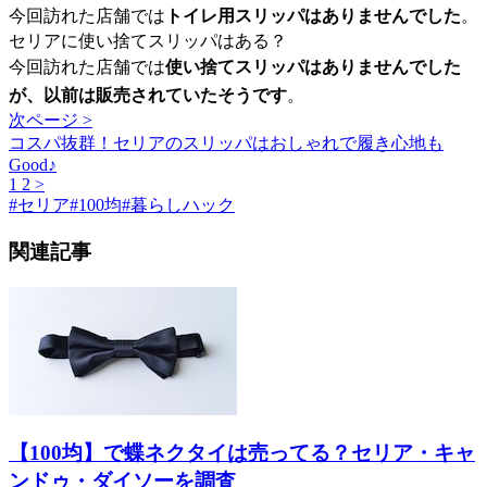
今回訪れた店舗では
トイレ用スリッパはありませんでした
。
セリアに使い捨てスリッパはある？
今回訪れた店舗では
使い捨てスリッパはありませんでした
が、以前は販売されていたそうです
。
次ページ >
コスパ抜群！セリアのスリッパはおしゃれで履き心地も
Good♪
1
2
>
#
セリア
#
100均
#
暮らしハック
関連記事
【100均】で蝶ネクタイは売ってる？セリア・キャ
ンドゥ・ダイソーを調査