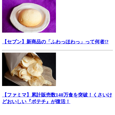
【セブン】新商品の「ふわっほわっ」って何者!?
【ファミマ】累計販売数140万食を突破！くさいけ
どおいしい『ポテチ』が復活！