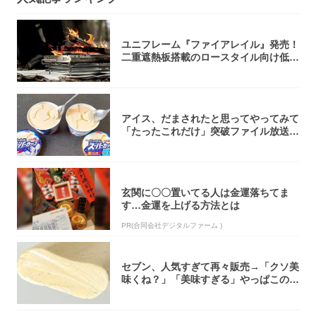
ユニフレーム『ファイアレイル』発売！
二重遮熱板搭載のロースタイル向け低型
焚き火台
アイス、だまされたと思ってやってみて
「たったこれだけ」突破ファイル放送で
大注目！...
玄関に〇〇置いてる人は金運落ちてま
す…金運を上げる方法とは
PR(合同会社デジタルファーム )
セブン、人気すぎて再々販売→「クソ美
味くね？」「美味すぎる」やっぱこのク
オリティ...