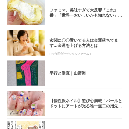
ファミマ、美味すぎて大反響「これ1
番」「世界一おいしいかも知れない」
「飲めそう」
玄関に〇〇置いてる人は金運落ちてま
す…金運を上げる方法とは
PR(合同会社デジタルファーム )
平行と垂直｜山野海
【個性派ネイル】遊び心満載！パールと
ドットにアートが光る唯一無二の指先が
完成！