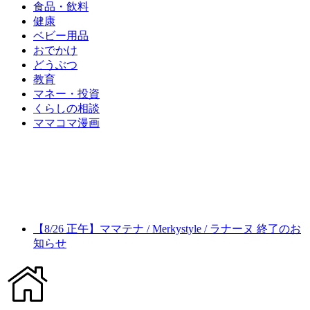
食品・飲料
健康
ベビー用品
おでかけ
どうぶつ
教育
マネー・投資
くらしの相談
ママコマ漫画
【8/26 正午】ママテナ / Merkystyle / ラナーヌ 終了のお
知らせ