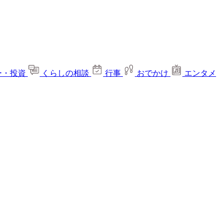
ー・投資
くらしの相談
行事
おでかけ
エンタメ