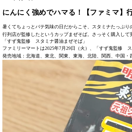
にんにく強めでハマる！【ファミマ】
暑くてちょっとバテ気味の日だからこそ、スタミナたっぷり
行列店が監修したというカップまぜそば。さっそく購入して
「すず鬼監修 スタミナ醤油まぜそば」
ファミリーマートは2025年7月29日（火）、「すず鬼監修 
発売地域：北海道、東北、関東、東海、北陸、関西、中国・