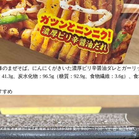
修のまぜそば。にんにくがきいた濃厚ピリ辛醤油ダレとガーリ
：41.3g、炭水化物：96.5g（糖質：92.9g、食物繊維：3.6g）、
すすめ