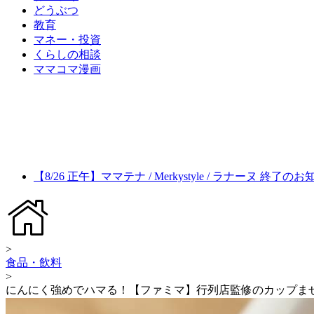
どうぶつ
教育
マネー・投資
くらしの相談
ママコマ漫画
【8/26 正午】ママテナ / Merkystyle / ラナーヌ 終了の
>
食品・飲料
>
にんにく強めでハマる！【ファミマ】行列店監修のカップま