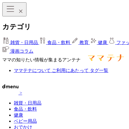
カテゴリ
雑貨・日用品
食品・飲料
教育
健康
ファ
漫画コラム
ママの知りたい情報が集まるアンテナ
ママテナについて
ご利用にあたって
タグ一覧
>
雑貨・日用品
食品・飲料
健康
ベビー用品
おでかけ