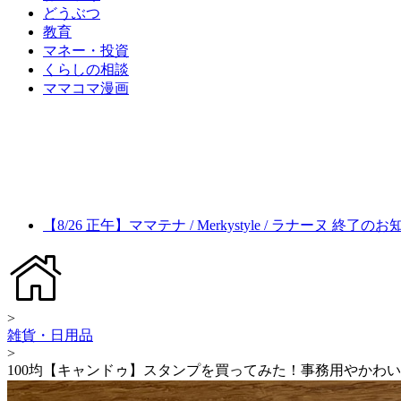
どうぶつ
教育
マネー・投資
くらしの相談
ママコマ漫画
【8/26 正午】ママテナ / Merkystyle / ラナーヌ 終了の
>
雑貨・日用品
>
100均【キャンドゥ】スタンプを買ってみた！事務用やかわ