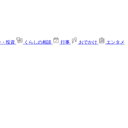
ー・投資
くらしの相談
行事
おでかけ
エンタメ