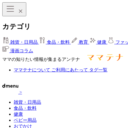
カテゴリ
雑貨・日用品
食品・飲料
教育
健康
ファ
漫画コラム
ママの知りたい情報が集まるアンテナ
ママテナについて
ご利用にあたって
タグ一覧
>
雑貨・日用品
食品・飲料
健康
ベビー用品
おでかけ