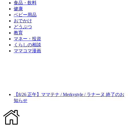
食品・飲料
健康
ベビー用品
おでかけ
どうぶつ
教育
マネー・投資
くらしの相談
ママコマ漫画
【8/26 正午】ママテナ / Merkystyle / ラナーヌ 終了のお
知らせ