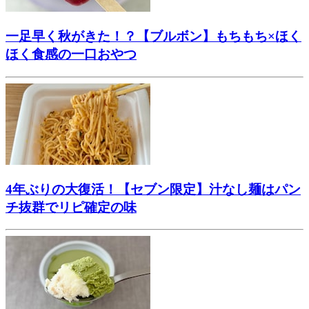
一足早く秋がきた！？【ブルボン】もちもち×ほく
ほく食感の一口おやつ
4年ぶりの大復活！【セブン限定】汁なし麺はパン
チ抜群でリピ確定の味