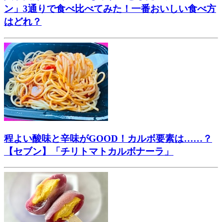
ン」3通りで食べ比べてみた！一番おいしい食べ方
はどれ？
程よい酸味と辛味がGOOD！カルボ要素は……？
【セブン】「チリトマトカルボナーラ」