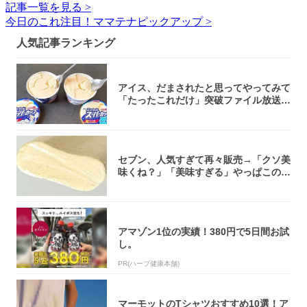
記事一覧を見る >
今日のこれ注目！ママテナピックアップ >
人気記事ランキング
アイス、だまされたと思ってやってみて
「たったこれだけ」突破ファイル放送で
大注目！...
セブン、人気すぎて再々販売→「クソ美
味くね？」「美味すぎる」やっぱこのク
オリティ...
アマゾン1位の実績！380円で5日間お試
し。
PR(ハーブ健康本舗)
マーモットのTシャツおすすめ10選！ア