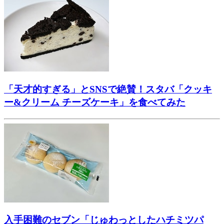
「天才的すぎる」とSNSで絶賛！スタバ「クッキ
ー&クリーム チーズケーキ」を食べてみた
入手困難のセブン「じゅわっとしたハチミツパ