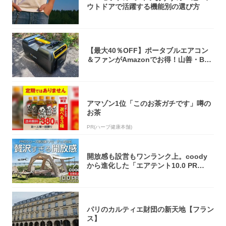
ウトドアで活躍する機能別の選び方
【最大40％OFF】ポータブルエアコン
＆ファンがAmazonでお得！山善・Bo
u...
アマゾン1位「このお茶ガチです」噂の
お茶
PR(ハーブ健康本舗)
開放感も設営もワンランク上。coody
から進化した「エアテント10.0 PR
O」...
パリのカルティエ財団の新天地【フラン
ス】