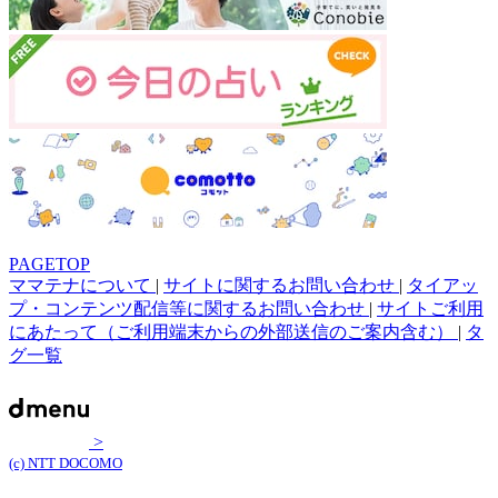
PAGETOP
ママテナについて
|
サイトに関するお問い合わせ
|
タイアッ
プ・コンテンツ配信等に関するお問い合わせ
|
サイトご利用
にあたって（ご利用端末からの外部送信のご案内含む）
|
タ
グ一覧
>
(c) NTT DOCOMO