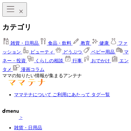
カテゴリ
雑貨・日用品
食品・飲料
教育
健康
ファ
ッション
ビューティ
どうぶつ
ベビー用品
マ
ネー・投資
くらしの相談
行事
おでかけ
エン
タメ
漫画コラム
ママの知りたい情報が集まるアンテナ
ママテナについて
ご利用にあたって
タグ一覧
>
雑貨・日用品