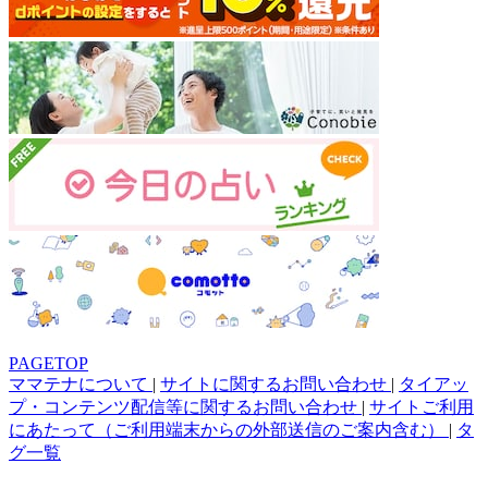
PAGETOP
ママテナについて
|
サイトに関するお問い合わせ
|
タイアッ
プ・コンテンツ配信等に関するお問い合わせ
|
サイトご利用
にあたって（ご利用端末からの外部送信のご案内含む）
|
タ
グ一覧