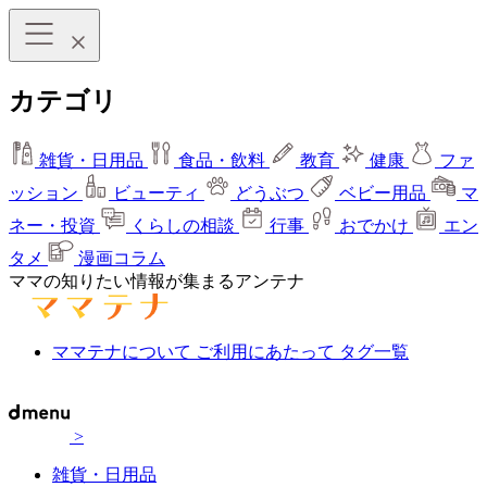
カテゴリ
雑貨・日用品
食品・飲料
教育
健康
ファ
ッション
ビューティ
どうぶつ
ベビー用品
マ
ネー・投資
くらしの相談
行事
おでかけ
エン
タメ
漫画コラム
ママの知りたい情報が集まるアンテナ
ママテナについて
ご利用にあたって
タグ一覧
>
雑貨・日用品