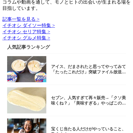
コラムや動画を通して、モノとヒトの出会いが生まれる場を
目指しています。
記事一覧を見る >
イチオシ ダイソー特集 >
イチオシ セリア特集 >
イチオシ グルメ特集 >
人気記事ランキング
アイス、だまされたと思ってやってみて
「たったこれだけ」突破ファイル放送で
大注目！...
セブン、人気すぎて再々販売→「クソ美
味くね？」「美味すぎる」やっぱこのク
オリティ...
宝くじ当たる人だけがやっていること、