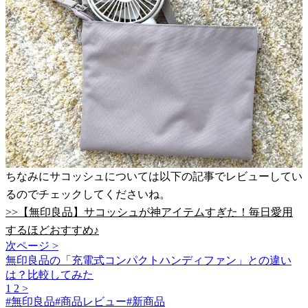
ちなみにサコッシュについては以下の記事でレビューしてい
るのでチェックしてくださいね。
>>【無印良品】サコッシュが神アイテムすぎた！毎日愛用
するほどおすすめ♪
次ページ >
無印良品の「充電式コンパクトハンディファン」との違い
は？比較してみた
1
2
>
#
無印良品
#
商品レビュー
#
新商品