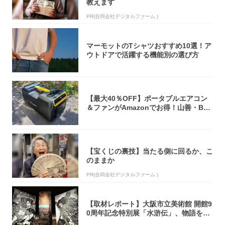
教えます
PR(合同会社デジタルファーム )
マーモットのTシャツおすすめ10選！ア
ウトドアで活躍する機能別の選び方
【最大40％OFF】ポータブルエアコン
＆ファンがAmazonでお得！山善・Bo
u...
【宝くじの裏技】当たる側に回るか、こ
のままか
PR(合同会社デジタルファーム )
【取材レポート】大阪市立美術館 開館9
0周年記念特別展「水滸伝」、物語を知
らない...