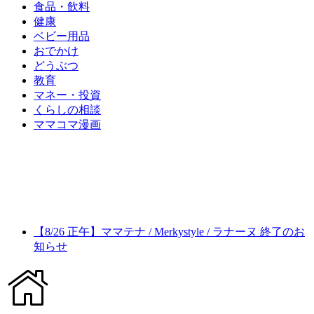
食品・飲料
健康
ベビー用品
おでかけ
どうぶつ
教育
マネー・投資
くらしの相談
ママコマ漫画
【8/26 正午】ママテナ / Merkystyle / ラナーヌ 終了のお
知らせ