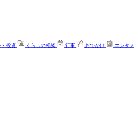
ー・投資
くらしの相談
行事
おでかけ
エンタメ