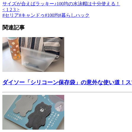
サイズが合えばラッキー♪100均の水泳帽は十分使える！
<
1
2
3
>
#
セリア
#
キャンドゥ
#
100均
#
暮らしハック
関連記事
ダイソー「シリコーン保存袋」の意外な使い道！ス