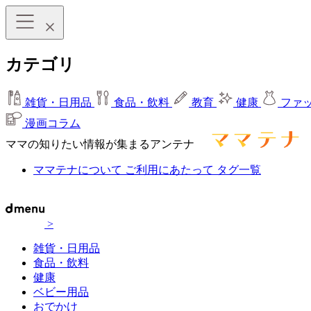
カテゴリ
雑貨・日用品
食品・飲料
教育
健康
ファ
漫画コラム
ママの知りたい情報が集まるアンテナ
ママテナについて
ご利用にあたって
タグ一覧
>
雑貨・日用品
食品・飲料
健康
ベビー用品
おでかけ