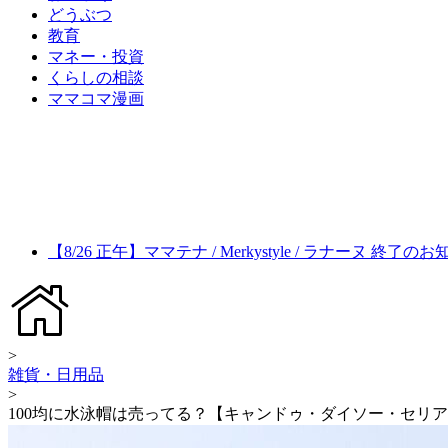
どうぶつ
教育
マネー・投資
くらしの相談
ママコマ漫画
【8/26 正午】ママテナ / Merkystyle / ラナーヌ 終了の
>
雑貨・日用品
>
100均に水泳帽は売ってる？【キャンドゥ・ダイソー・セリ