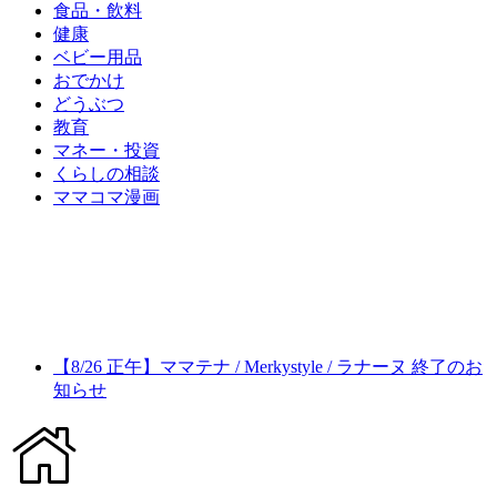
食品・飲料
健康
ベビー用品
おでかけ
どうぶつ
教育
マネー・投資
くらしの相談
ママコマ漫画
【8/26 正午】ママテナ / Merkystyle / ラナーヌ 終了のお
知らせ