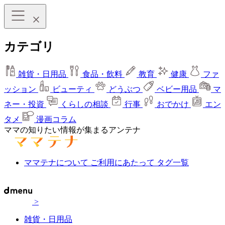
カテゴリ
雑貨・日用品
食品・飲料
教育
健康
ファ
ッション
ビューティ
どうぶつ
ベビー用品
マ
ネー・投資
くらしの相談
行事
おでかけ
エン
タメ
漫画コラム
ママの知りたい情報が集まるアンテナ
ママテナについて
ご利用にあたって
タグ一覧
>
雑貨・日用品