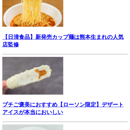
【日清食品】新発売カップ麺は熊本生まれの人気
店監修
プチご褒美におすすめ【ローソン限定】デザート
アイスが本当においしい