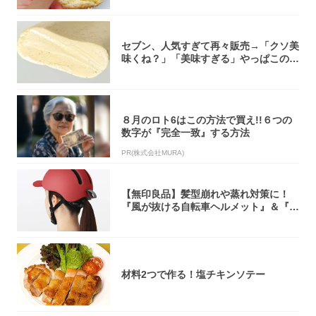
セブン、人気すぎて再々販売→「クソ美
味くね？」「美味すぎる」やっぱこのク
オリティ...
８月のロト6はこの方法で買え!!６つの
数字が『完全一致』する方法
PR(株式会社MURA)
【無印良品】髪型崩れや蒸れ対策に！
『風が抜ける自転車ヘルメット』＆『2
0型自転車...
材料2つで作る！塩チキンソテー