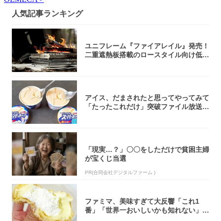
人気記事ランキング
ユニフレーム『ファイアレイル』発売！
二重遮熱板搭載のロースタイル向け低型
焚き火台
アイス、だまされたと思ってやってみて
「たったこれだけ」突破ファイル放送で
大注目！...
「現実…？」〇〇をしただけで貧困主婦
が宝くじ当選
PR(合同会社デジタルファーム )
ファミマ、美味すぎて大反響「これ1
番」「世界一おいしいかも知れない」
「飲めそう」