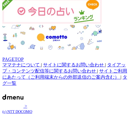
PAGETOP
ママテナについて
|
サイトに関するお問い合わせ
|
タイアッ
プ・コンテンツ配信等に関するお問い合わせ
|
サイトご利用
にあたって（ご利用端末からの外部送信のご案内含む）
|
タ
グ一覧
>
(c) NTT DOCOMO