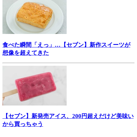
食べた瞬間「えっ」…【セブン】新作スイーツが
想像を超えてきた
【セブン】新発売アイス、200円超えだけど美味い
から買っちゃう