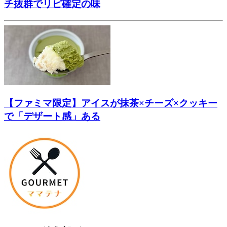
チ抜群でリピ確定の味
【ファミマ限定】アイスが抹茶×チーズ×クッキー
で「デザート感」ある