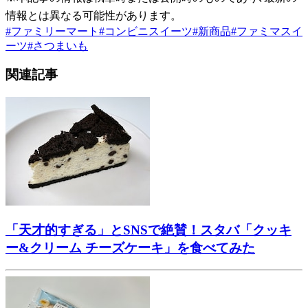
情報とは異なる可能性があります。
#
ファミリーマート
#
コンビニスイーツ
#
新商品
#
ファミマスイ
ーツ
#
さつまいも
関連記事
「天才的すぎる」とSNSで絶賛！スタバ「クッキ
ー&クリーム チーズケーキ」を食べてみた