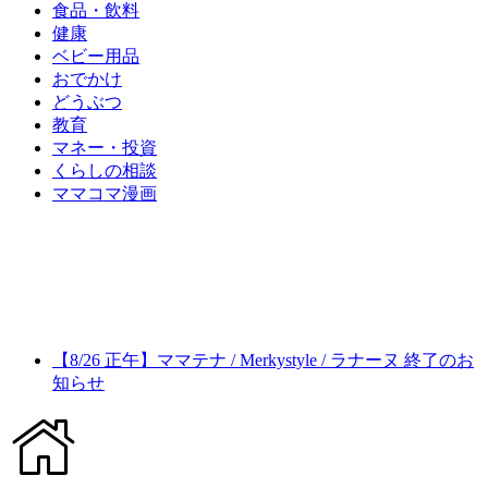
食品・飲料
健康
ベビー用品
おでかけ
どうぶつ
教育
マネー・投資
くらしの相談
ママコマ漫画
【8/26 正午】ママテナ / Merkystyle / ラナーヌ 終了のお
知らせ