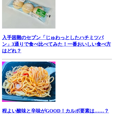
入手困難のセブン「じゅわっとしたハチミツパ
ン」3通りで食べ比べてみた！一番おいしい食べ方
はどれ？
程よい酸味と辛味がGOOD！カルボ要素は……？