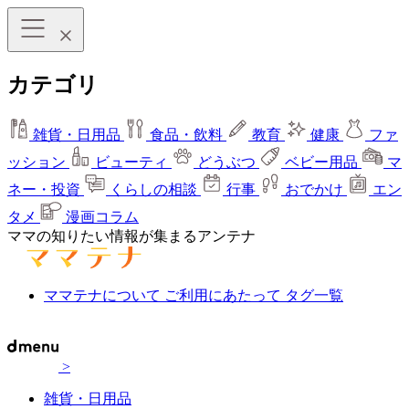
カテゴリ
雑貨・日用品
食品・飲料
教育
健康
ファ
ッション
ビューティ
どうぶつ
ベビー用品
マ
ネー・投資
くらしの相談
行事
おでかけ
エン
タメ
漫画コラム
ママの知りたい情報が集まるアンテナ
ママテナについて
ご利用にあたって
タグ一覧
>
雑貨・日用品