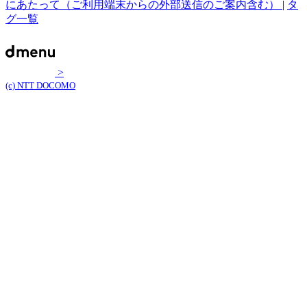
にあたって（ご利用端末からの外部送信のご案内含む）
|
タ
グ一覧
>
(c) NTT DOCOMO