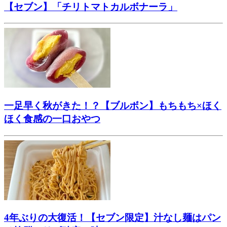
【セブン】「チリトマトカルボナーラ」
一足早く秋がきた！？【ブルボン】もちもち×ほく
ほく食感の一口おやつ
4年ぶりの大復活！【セブン限定】汁なし麺はパン