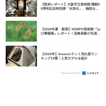
【取材レポート】大阪市立美術館 開館9
0周年記念特別展「水滸伝」、物語を知
らない...
【2026年夏・新宿】SOMPO美術館『山
口華楊展』レポート！花鳥画家が生涯描
き...
【2026年】Amazonテント売れ筋ラン
キング19選！人気モデルを紹介
Recommended by