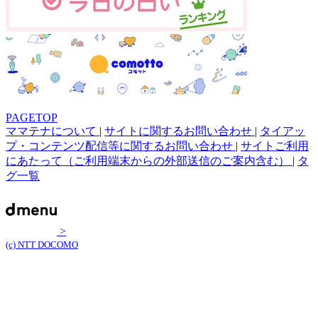
PAGETOP
ママテナについて
|
サイトに関するお問い合わせ
|
タイアッ
プ・コンテンツ配信等に関するお問い合わせ
|
サイトご利用
にあたって（ご利用端末からの外部送信のご案内含む）
|
タ
グ一覧
>
(c) NTT DOCOMO