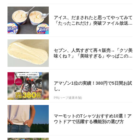
アイス、だまされたと思ってやってみて
「たったこれだけ」突破ファイル放送で
大注目！...
セブン、人気すぎて再々販売→「クソ美
味くね？」「美味すぎる」やっぱこのク
オリティ...
アマゾン1位の実績！380円で5日間お試
し。
PR(ハーブ健康本舗)
マーモットのTシャツおすすめ10選！ア
ウトドアで活躍する機能別の選び方