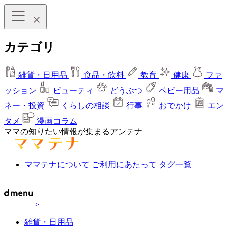
カテゴリ
雑貨・日用品
食品・飲料
教育
健康
ファ
ッション
ビューティ
どうぶつ
ベビー用品
マ
ネー・投資
くらしの相談
行事
おでかけ
エン
タメ
漫画コラム
ママの知りたい情報が集まるアンテナ
ママテナについて
ご利用にあたって
タグ一覧
>
雑貨・日用品