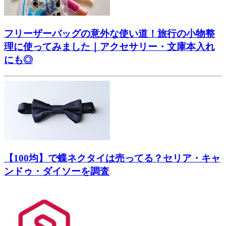
フリーザーバッグの意外な使い道！旅行の小物整
理に使ってみました｜アクセサリー・文庫本入れ
にも◎
【100均】で蝶ネクタイは売ってる？セリア・キャ
ンドゥ・ダイソーを調査