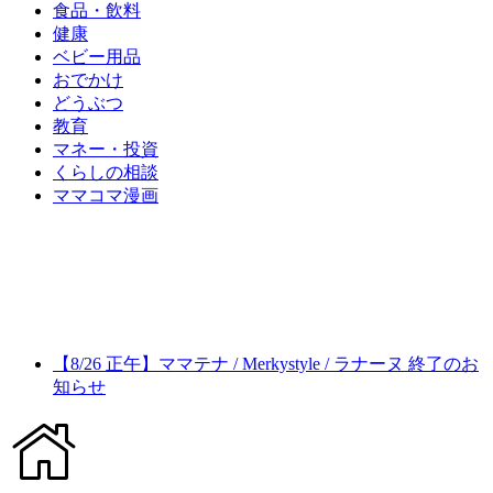
食品・飲料
健康
ベビー用品
おでかけ
どうぶつ
教育
マネー・投資
くらしの相談
ママコマ漫画
【8/26 正午】ママテナ / Merkystyle / ラナーヌ 終了のお
知らせ