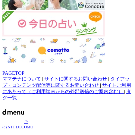
PAGETOP
ママテナについて
|
サイトに関するお問い合わせ
|
タイアッ
プ・コンテンツ配信等に関するお問い合わせ
|
サイトご利用
にあたって（ご利用端末からの外部送信のご案内含む）
|
タ
グ一覧
>
(c) NTT DOCOMO