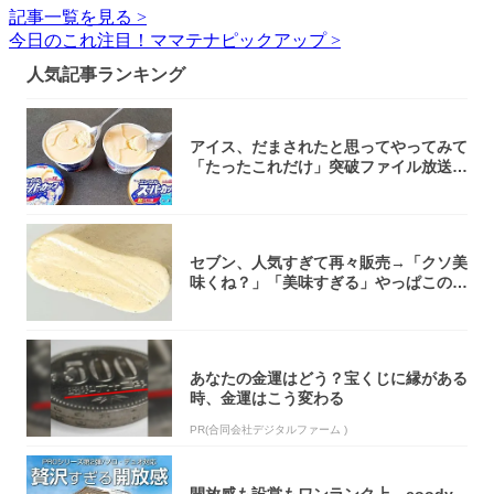
記事一覧を見る >
今日のこれ注目！ママテナピックアップ >
人気記事ランキング
アイス、だまされたと思ってやってみて
「たったこれだけ」突破ファイル放送で
大注目！...
セブン、人気すぎて再々販売→「クソ美
味くね？」「美味すぎる」やっぱこのク
オリティ...
あなたの金運はどう？宝くじに縁がある
時、金運はこう変わる
PR(合同会社デジタルファーム )