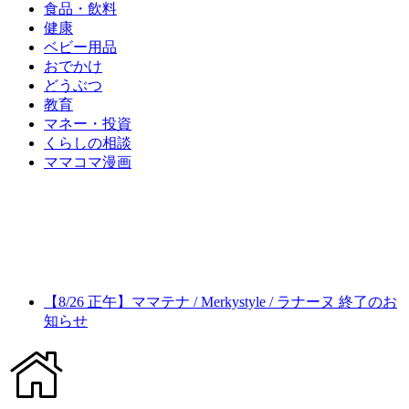
食品・飲料
健康
ベビー用品
おでかけ
どうぶつ
教育
マネー・投資
くらしの相談
ママコマ漫画
【8/26 正午】ママテナ / Merkystyle / ラナーヌ 終了のお
知らせ