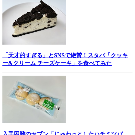
「天才的すぎる」とSNSで絶賛！スタバ「クッキ
ー&クリーム チーズケーキ」を食べてみた
入手困難のセブン「じゅわっとしたハチミツパ