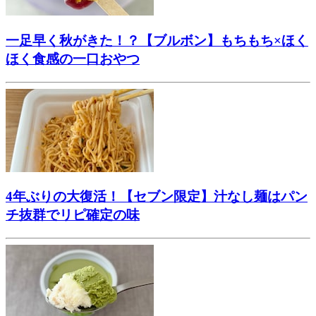
一足早く秋がきた！？【ブルボン】もちもち×ほく
ほく食感の一口おやつ
4年ぶりの大復活！【セブン限定】汁なし麺はパン
チ抜群でリピ確定の味