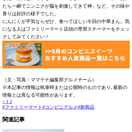
たら一瞬でニンニクが脳を刺激してきて神」など、その味や
香りは好評の様子でした。
にんにくが平気ならぜひ、食べてほしい今回の中華まん。気
になる人はファミリーマート店頭の専用スチーマーをチェッ
クしてみてください！
（文・写真：ママテナ編集部グルメチーム）
※本記事の情報は執筆時または公開時のものであり､最新の
情報とは異なる可能性があります。
<
1
2
#
ファミリーマート
#
コンビニグルメ
#
新商品
関連記事