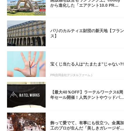
開放感も設営もワンランク上。coody
から進化した「エアテント10.0 PR
O」...
パリのカルティエ財団の新天地【フラン
ス】
宝くじ当たる人は“たまたま”じゃない?!
PR(合同会社デジタルファーム )
【最大40％OFF】ラーテルワークス6周
年セール開催！人気テントやウッドパネ
ルテ...
飾って愛でて、有事にも役立つ。金属加
工のプロが生んだ「美しきガレージギ