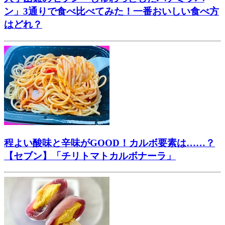
ン」3通りで食べ比べてみた！一番おいしい食べ方
はどれ？
程よい酸味と辛味がGOOD！カルボ要素は……？
【セブン】「チリトマトカルボナーラ」