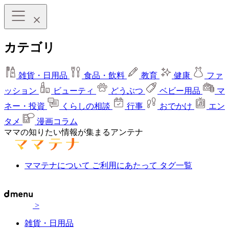
カテゴリ
雑貨・日用品
食品・飲料
教育
健康
ファ
ッション
ビューティ
どうぶつ
ベビー用品
マ
ネー・投資
くらしの相談
行事
おでかけ
エン
タメ
漫画コラム
ママの知りたい情報が集まるアンテナ
ママテナについて
ご利用にあたって
タグ一覧
>
雑貨・日用品