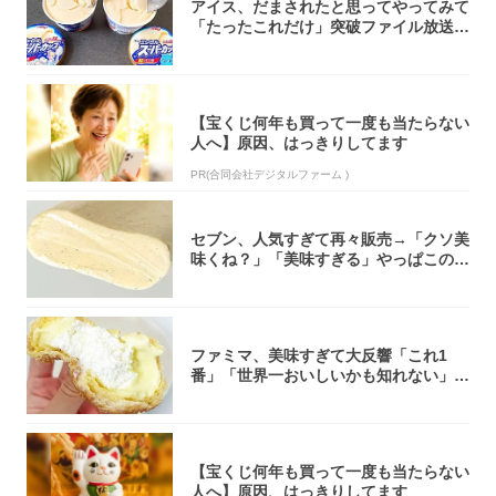
アイス、だまされたと思ってやってみて
「たったこれだけ」突破ファイル放送で
大注目！...
【宝くじ何年も買って一度も当たらない
人へ】原因、はっきりしてます
PR(合同会社デジタルファーム )
セブン、人気すぎて再々販売→「クソ美
味くね？」「美味すぎる」やっぱこのク
オリティ...
ファミマ、美味すぎて大反響「これ1
番」「世界一おいしいかも知れない」
「飲めそう」
【宝くじ何年も買って一度も当たらない
人へ】原因、はっきりしてます