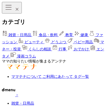
カテゴリ
雑貨・日用品
食品・飲料
教育
健康
ファ
ッション
ビューティ
どうぶつ
ベビー用品
マ
ネー・投資
くらしの相談
行事
おでかけ
エン
タメ
漫画コラム
ママの知りたい情報が集まるアンテナ
ママテナについて
ご利用にあたって
タグ一覧
>
雑貨・日用品