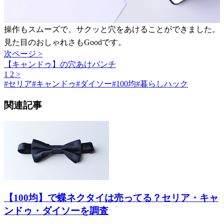
操作もスムーズで、サクッと穴をあけることができました。
見た目のおしゃれさもGoodです。
次ページ >
【キャンドゥ】の穴あけパンチ
1
2
>
#
セリア
#
キャンドゥ
#
ダイソー
#
100均
#
暮らしハック
関連記事
【100均】で蝶ネクタイは売ってる？セリア・キャ
ンドゥ・ダイソーを調査