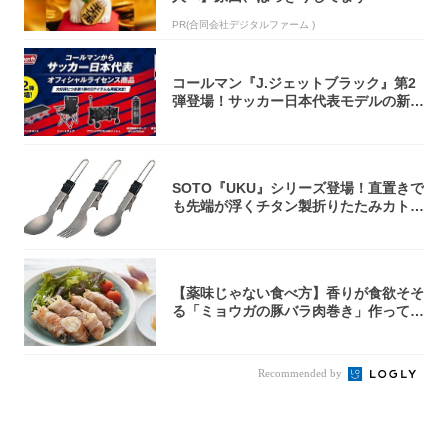
PR(合同会社デジタルファーム )
コールマン『J.ジェットブラック』第2
弾登場！サッカー日本代表モデルの新作
5アイ...
SOTO『UKU』シリーズ登場！直置きで
も先端が浮くチタン製折りたたみカトラ
リー
【薬味じゃない食べ方】香りが食欲そそ
る「ミョウガの豚バラ肉巻き」作ってみ
た！辛み...
Recommended by