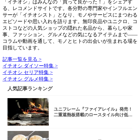
「イチオシ」はみんなの「買って良かった！」をシェアす
る、レコメンドサイトです。各分野の専門家やインフルエン
サーが「イチオシスト」となり、モノやサービスにまつわる
エピソードや思い入れを語ります。無印良品やユニクロ、コ
ストコなどの人気ショップの隠れた名品から、暮らしや家
事、ファッション、グルメなどの気になるアイテムまで――
コラムや動画を通して、モノとヒトの出会いが生まれる場を
目指しています。
記事一覧を見る >
イチオシ ダイソー特集 >
イチオシ セリア特集 >
イチオシ グルメ特集 >
人気記事ランキング
ユニフレーム『ファイアレイル』発売！
二重遮熱板搭載のロースタイル向け低型
焚き火台