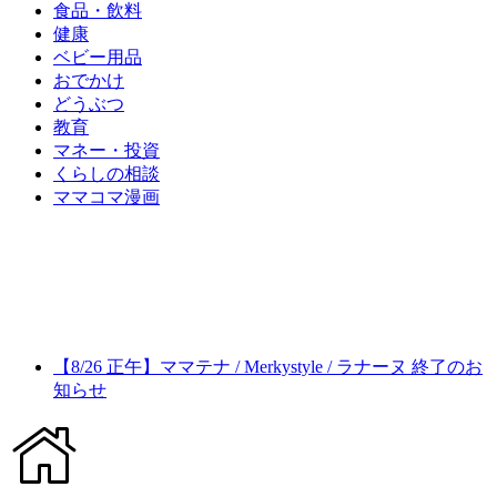
食品・飲料
健康
ベビー用品
おでかけ
どうぶつ
教育
マネー・投資
くらしの相談
ママコマ漫画
【8/26 正午】ママテナ / Merkystyle / ラナーヌ 終了のお
知らせ