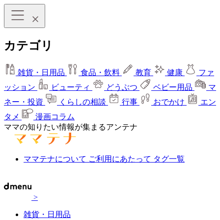
カテゴリ
雑貨・日用品
食品・飲料
教育
健康
ファ
ッション
ビューティ
どうぶつ
ベビー用品
マ
ネー・投資
くらしの相談
行事
おでかけ
エン
タメ
漫画コラム
ママの知りたい情報が集まるアンテナ
ママテナについて
ご利用にあたって
タグ一覧
>
雑貨・日用品