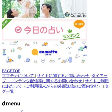
PAGETOP
ママテナについて
|
サイトに関するお問い合わせ
|
タイアッ
プ・コンテンツ配信等に関するお問い合わせ
|
サイトご利用
にあたって（ご利用端末からの外部送信のご案内含む）
|
タ
グ一覧
>