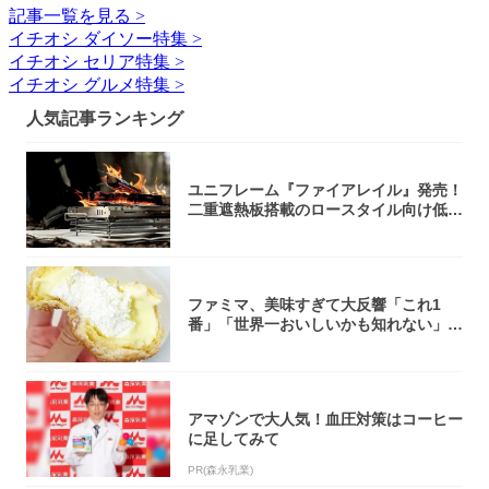
記事一覧を見る >
イチオシ ダイソー特集 >
イチオシ セリア特集 >
イチオシ グルメ特集 >
人気記事ランキング
ユニフレーム『ファイアレイル』発売！
二重遮熱板搭載のロースタイル向け低型
焚き火台
ファミマ、美味すぎて大反響「これ1
番」「世界一おいしいかも知れない」
「飲めそう」
アマゾンで大人気！血圧対策はコーヒー
に足してみて
PR(森永乳業)