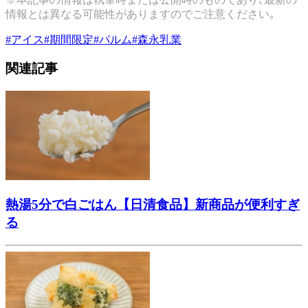
情報とは異なる可能性がありますのでご注意ください｡
#
アイス
#
期間限定
#
パルム
#
森永乳業
関連記事
熱湯5分で白ごはん【日清食品】新商品が便利すぎ
る