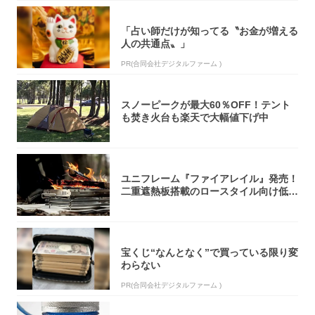
「占い師だけが知ってる〝お金が増える
人の共通点〟」
PR(合同会社デジタルファーム )
スノーピークが最大60％OFF！テント
も焚き火台も楽天で大幅値下げ中
ユニフレーム『ファイアレイル』発売！
二重遮熱板搭載のロースタイル向け低型
焚き火台
宝くじ“なんとなく”で買っている限り変
わらない
PR(合同会社デジタルファーム )