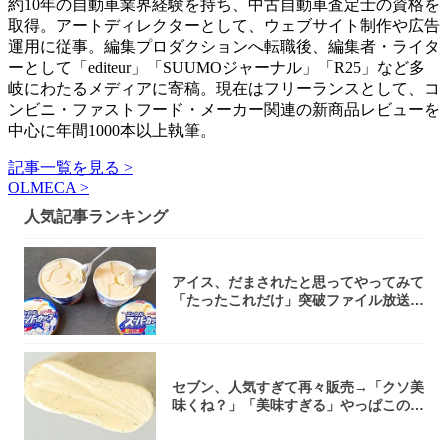
約10年の自動車業界経験を持ち、中古自動車査定士の資格を
取得。アートディレクターとして、ウェブサイト制作や広告
運用に従事。編集プロダクションへ転職後、編集者・ライタ
ーとして「editeur」「SUUMOジャーナル」「R25」など多
岐にわたるメディアに寄稿。現在はフリーランスとして、コ
ンビニ・ファストフード・メーカー関連の新商品レビューを
中心に年間1000本以上執筆。
記事一覧を見る >
OLMECA >
人気記事ランキング
アイス、だまされたと思ってやってみて
「たったこれだけ」突破ファイル放送で
大注目！...
セブン、人気すぎて再々販売→「クソ美
味くね？」「美味すぎる」やっぱこのク
オリティ...