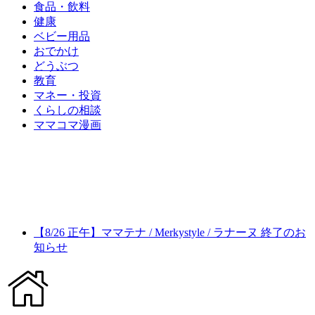
食品・飲料
健康
ベビー用品
おでかけ
どうぶつ
教育
マネー・投資
くらしの相談
ママコマ漫画
【8/26 正午】ママテナ / Merkystyle / ラナーヌ 終了のお
知らせ