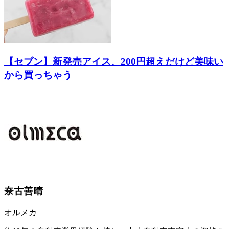
【セブン】新発売アイス、200円超えだけど美味い
から買っちゃう
奈古善晴
オルメカ