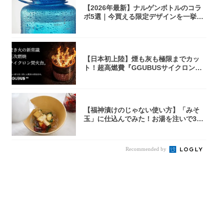
【2026年最新】ナルゲンボトルのコラ
ボ5選｜今買える限定デザインを一挙紹
介！
【日本初上陸】煙も灰も極限までカッ
ト！超高燃費『GGUBUSサイクロン焚
火台』が...
【福神漬けのじゃない使い方】「みそ
玉」に仕込んでみた！お湯を注いで30
秒で…朝の...
Recommended by