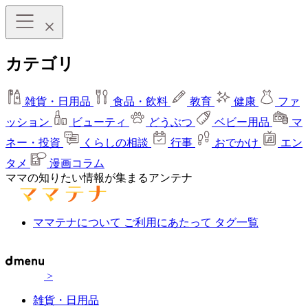
カテゴリ
雑貨・日用品
食品・飲料
教育
健康
ファ
ッション
ビューティ
どうぶつ
ベビー用品
マ
ネー・投資
くらしの相談
行事
おでかけ
エン
タメ
漫画コラム
ママの知りたい情報が集まるアンテナ
ママテナについて
ご利用にあたって
タグ一覧
>
雑貨・日用品