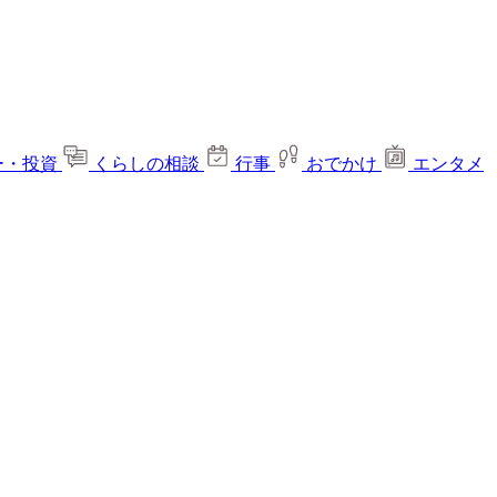
ー・投資
くらしの相談
行事
おでかけ
エンタメ