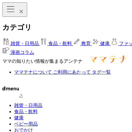
カテゴリ
雑貨・日用品
食品・飲料
教育
健康
ファ
漫画コラム
ママの知りたい情報が集まるアンテナ
ママテナについて
ご利用にあたって
タグ一覧
>
雑貨・日用品
食品・飲料
健康
ベビー用品
おでかけ