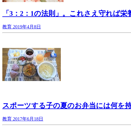
「3：2：1の法則」。これさえ守れば栄
教育
2019年4月8日
スポーツする子の夏のお弁当には何を
教育
2017年6月18日