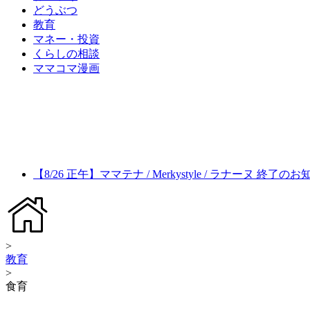
どうぶつ
教育
マネー・投資
くらしの相談
ママコマ漫画
【8/26 正午】ママテナ / Merkystyle / ラナーヌ 終了の
>
教育
>
食育