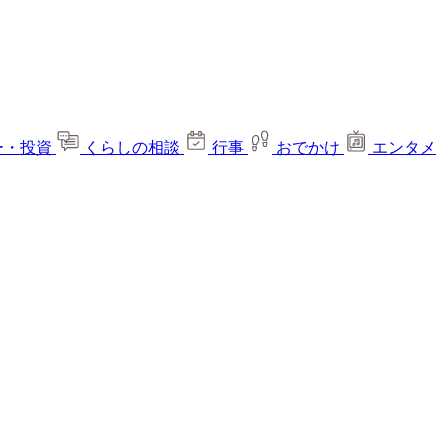
ー・投資
くらしの相談
行事
おでかけ
エンタメ