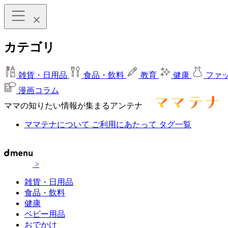
カテゴリ
雑貨・日用品
食品・飲料
教育
健康
ファ
漫画コラム
ママの知りたい情報が集まるアンテナ
ママテナについて
ご利用にあたって
タグ一覧
>
雑貨・日用品
食品・飲料
健康
ベビー用品
おでかけ