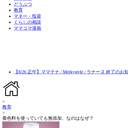
どうぶつ
教育
マネー・投資
くらしの相談
ママコマ漫画
【8/26 正午】ママテナ / Merkystyle / ラナーヌ 終了の
>
教育
>
着色料を使っていても無添加、なのはなぜ？