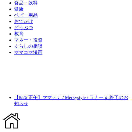
食品・飲料
健康
ベビー用品
おでかけ
どうぶつ
教育
マネー・投資
くらしの相談
ママコマ漫画
【8/26 正午】ママテナ / Merkystyle / ラナーヌ 終了のお
知らせ