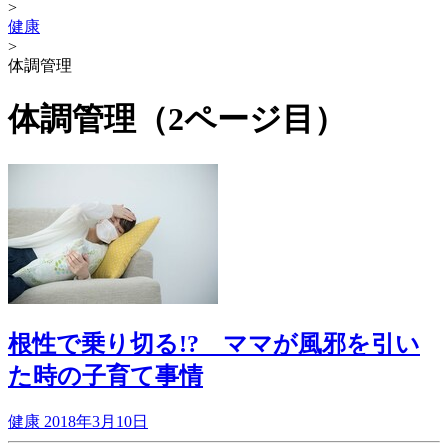
>
健康
>
体調管理
体調管理（2ページ目）
根性で乗り切る!? ママが風邪を引い
た時の子育て事情
健康
2018年3月10日