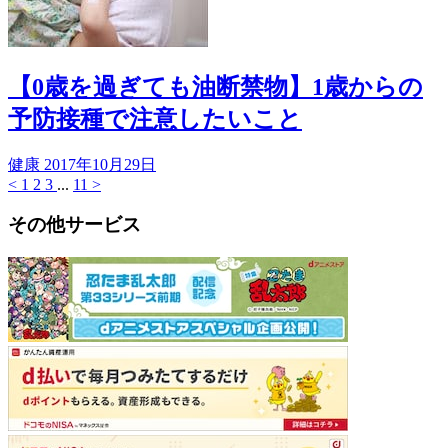
【0歳を過ぎても油断禁物】1歳からの
予防接種で注意したいこと
健康
2017年10月29日
<
1
2
3
...
11
>
その他サービス