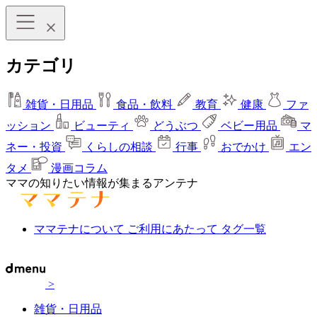
カテゴリ
雑貨・日用品
食品・飲料
教育
健康
ファ
ッション
ビューティ
どうぶつ
ベビー用品
マ
ネー・投資
くらしの相談
行事
おでかけ
エン
タメ
漫画コラム
ママの知りたい情報が集まるアンテナ
ママテナについて
ご利用にあたって
タグ一覧
>
雑貨・日用品