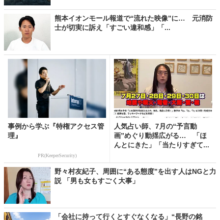
熊本イオンモール報道で“流れた映像”に… 元消防
士が切実に訴え「すごい違和感」「...
事例から学ぶ『特権アクセス管
人気占い師、7月の“予言動
理』
画”めぐり動揺広がる… 「ほ
んとにきた」「当たりすぎて...
PR(KeeperSecurity)
野々村友紀子、周囲に“ある態度”を出す人はNGと力
説 「男も女もすごく大事」
「会社に持って行くとすぐなくなる」“長野の銘