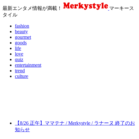
最新エンタメ情報が満載！
マーキース
タイル
fashion
beauty
gourmet
goods
life
love
quiz
entertainment
trend
culture
【8/26 正午】ママテナ / Merkystyle / ラナーヌ 終了のお
知らせ