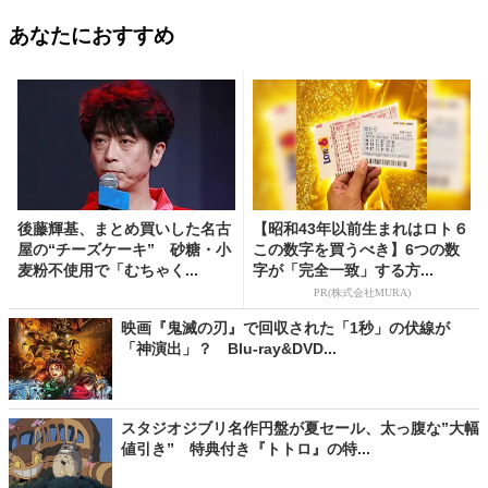
あなたにおすすめ
後藤輝基、まとめ買いした名古
【昭和43年以前生まれはロト６
屋の“チーズケーキ” 砂糖・小
この数字を買うべき】6つの数
麦粉不使用で「むちゃく...
字が「完全一致」する方...
PR(株式会社MURA)
映画『鬼滅の刃』で回収された「1秒」の伏線が
「神演出」？ Blu-ray&DVD...
スタジオジブリ名作円盤が夏セール、太っ腹な”大幅
値引き” 特典付き『トトロ』の特...