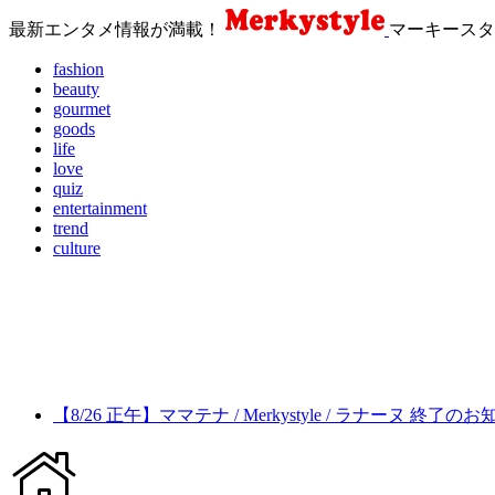
最新エンタメ情報が満載！
マーキースタ
fashion
beauty
gourmet
goods
life
love
quiz
entertainment
trend
culture
【8/26 正午】ママテナ / Merkystyle / ラナーヌ 終了の