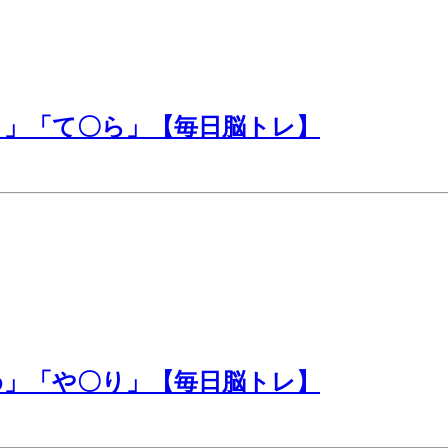
う」「て〇ら」【毎日脳トレ】
め」「や〇り」【毎日脳トレ】