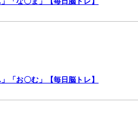
ん」「な〇ま」【毎日脳トレ】
ふ」「お〇む」【毎日脳トレ】