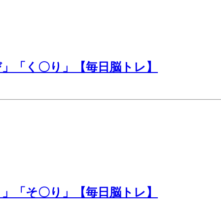
び」「く〇り」【毎日脳トレ】
こ」「そ〇り」【毎日脳トレ】