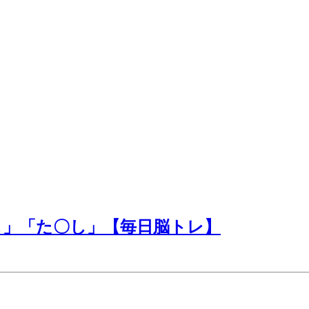
し」「た〇し」【毎日脳トレ】