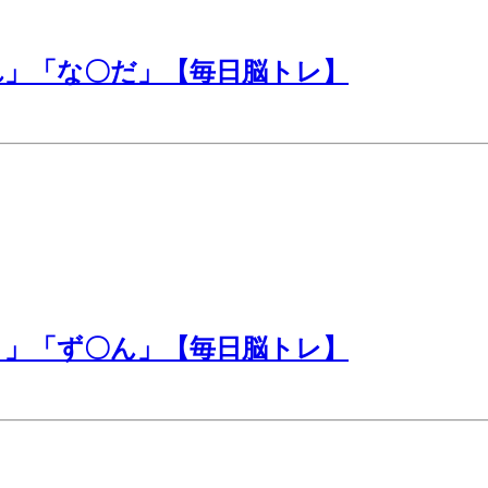
れ」「な〇だ」【毎日脳トレ】
と」「ず〇ん」【毎日脳トレ】