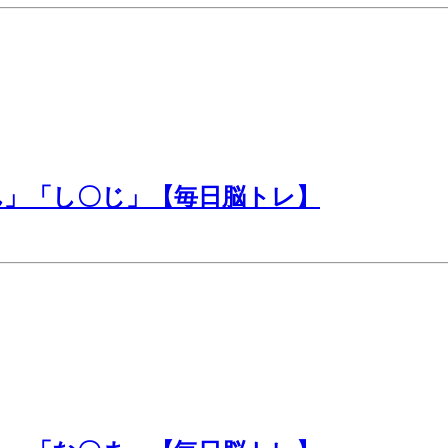
ん」「し〇じ」【毎日脳トレ】