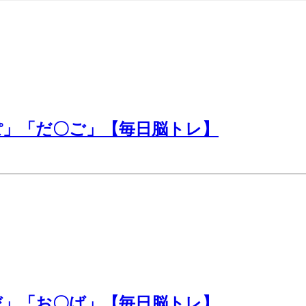
ぽ」「だ〇ご」【毎日脳トレ】
び」「お〇ば」【毎日脳トレ】