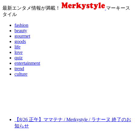
最新エンタメ情報が満載！
マーキース
タイル
fashion
beauty
gourmet
goods
life
love
quiz
entertainment
trend
culture
【8/26 正午】ママテナ / Merkystyle / ラナーヌ 終了のお
知らせ