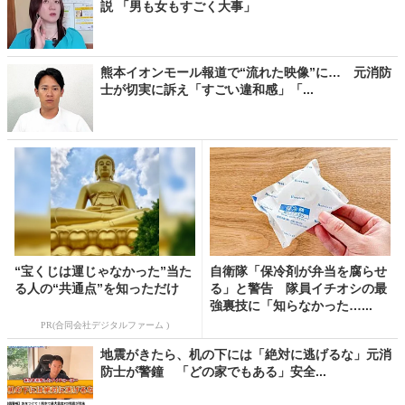
説 「男も女もすごく大事」
熊本イオンモール報道で“流れた映像”に… 元消防
士が切実に訴え「すごい違和感」「...
“宝くじは運じゃなかった”当た
自衛隊「保冷剤が弁当を腐らせ
る人の“共通点”を知っただけ
る」と警告 隊員イチオシの最
強裏技に「知らなかった…...
PR(合同会社デジタルファーム )
地震がきたら、机の下には「絶対に逃げるな」元消
防士が警鐘 「どの家でもある」安全...