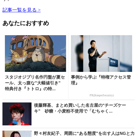
記事一覧を見る >
あなたにおすすめ
スタジオジブリ名作円盤が夏セ
事例から学ぶ『特権アクセス管
ール、太っ腹な”大幅値引き”
理』
特典付き『トトロ』の特...
PR(KeeperSecurity)
後藤輝基、まとめ買いした名古屋の“チーズケー
キ” 砂糖・小麦粉不使用で「むちゃく...
野々村友紀子、周囲に“ある態度”を出す人はNGと力