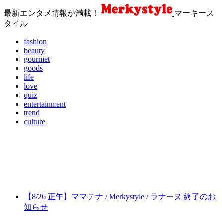
最新エンタメ情報が満載！
マーキース
タイル
fashion
beauty
gourmet
goods
life
love
quiz
entertainment
trend
culture
【8/26 正午】ママテナ / Merkystyle / ラナーヌ 終了のお
知らせ