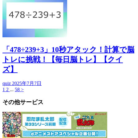
「478÷239+3」10秒アタック！計算で脳
トレに挑戦！【毎日脳トレ】【クイ
ズ】
quiz
2025年7月7日
1
2
...
58
>
その他サービス