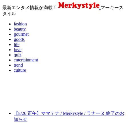
最新エンタメ情報が満載！
マーキース
タイル
fashion
beauty
gourmet
goods
life
love
quiz
entertainment
trend
culture
【8/26 正午】ママテナ / Merkystyle / ラナーヌ 終了のお
知らせ