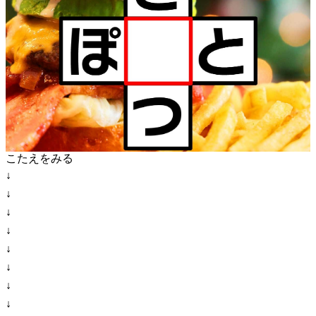
こたえをみる
↓
↓
↓
↓
↓
↓
↓
↓