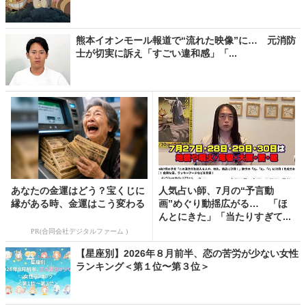
熊本イオンモール報道で“流れた映像”に… 元消防
士が切実に訴え「すごい違和感」「...
あなたの金運はどう？宝くじに
人気占い師、7月の“予言動
縁がある時、金運はこう変わる
画”めぐり動揺広がる… 「ほ
んとにきた」「当たりすぎて...
PR(合同会社デジタルファーム )
【星座別】2026年８月前半、恋の苦労が少ない女性
ランキング＜第１位〜第３位＞