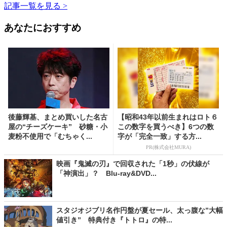
記事一覧を見る >
あなたにおすすめ
後藤輝基、まとめ買いした名古
【昭和43年以前生まれはロト６
屋の“チーズケーキ” 砂糖・小
この数字を買うべき】6つの数
麦粉不使用で「むちゃく...
字が「完全一致」する方...
PR(株式会社MURA)
映画『鬼滅の刃』で回収された「1秒」の伏線が
「神演出」？ Blu-ray&DVD...
スタジオジブリ名作円盤が夏セール、太っ腹な”大幅
値引き” 特典付き『トトロ』の特...