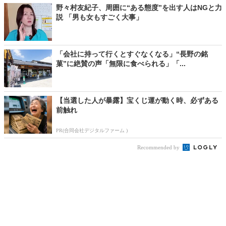
野々村友紀子、周囲に“ある態度”を出す人はNGと力
説 「男も女もすごく大事」
「会社に持って行くとすぐなくなる」“長野の銘
菓”に絶賛の声「無限に食べられる」「...
【当選した人が暴露】宝くじ運が動く時、必ずある
前触れ
PR(合同会社デジタルファーム )
Recommended by