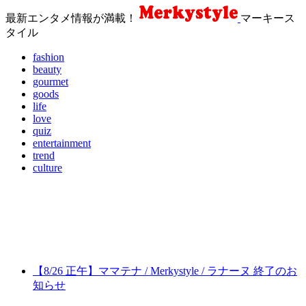
最新エンタメ情報が満載！
マーキース
タイル
fashion
beauty
gourmet
goods
life
love
quiz
entertainment
trend
culture
【8/26 正午】ママテナ / Merkystyle / ラナーヌ 終了のお
知らせ