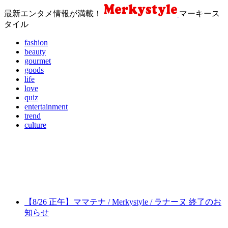
最新エンタメ情報が満載！
マーキース
タイル
fashion
beauty
gourmet
goods
life
love
quiz
entertainment
trend
culture
【8/26 正午】ママテナ / Merkystyle / ラナーヌ 終了のお
知らせ