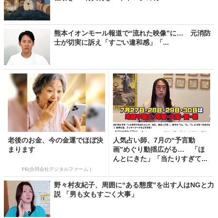
熊本イオンモール報道で“流れた映像”に… 元消防
士が切実に訴え「すごい違和感」「...
老後のお金、今の金運でほぼ決
人気占い師、7月の“予言動
まります
画”めぐり動揺広がる… 「ほ
んとにきた」「当たりすぎて...
PR(合同会社デジタルファーム )
野々村友紀子、周囲に“ある態度”を出す人はNGと力
説 「男も女もすごく大事」