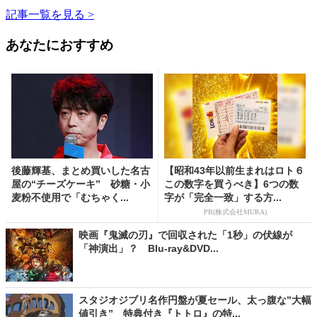
記事一覧を見る >
あなたにおすすめ
後藤輝基、まとめ買いした名古
【昭和43年以前生まれはロト６
屋の“チーズケーキ” 砂糖・小
この数字を買うべき】6つの数
麦粉不使用で「むちゃく...
字が「完全一致」する方...
PR(株式会社MURA)
映画『鬼滅の刃』で回収された「1秒」の伏線が
「神演出」？ Blu-ray&DVD...
スタジオジブリ名作円盤が夏セール、太っ腹な”大幅
値引き” 特典付き『トトロ』の特...