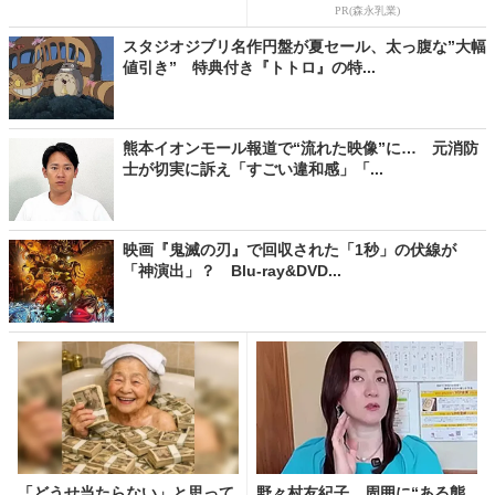
PR(森永乳業)
スタジオジブリ名作円盤が夏セール、太っ腹な”大幅
値引き” 特典付き『トトロ』の特...
熊本イオンモール報道で“流れた映像”に… 元消防
士が切実に訴え「すごい違和感」「...
映画『鬼滅の刃』で回収された「1秒」の伏線が
「神演出」？ Blu-ray&DVD...
「どうせ当たらない」と思って
野々村友紀子、周囲に“ある態