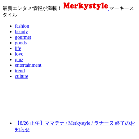
最新エンタメ情報が満載！
マーキース
タイル
fashion
beauty
gourmet
goods
life
love
quiz
entertainment
trend
culture
【8/26 正午】ママテナ / Merkystyle / ラナーヌ 終了のお
知らせ