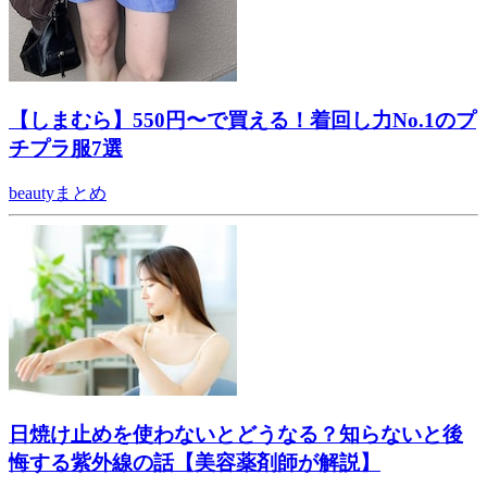
【しまむら】550円〜で買える！着回し力No.1のプ
チプラ服7選
beautyまとめ
日焼け止めを使わないとどうなる？知らないと後
悔する紫外線の話【美容薬剤師が解説】