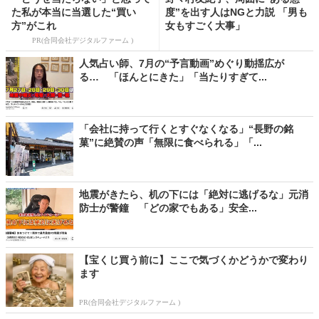
た私が本当に当選した“買い
度”を出す人はNGと力説 「男も
方”がこれ
女もすごく大事」
PR(合同会社デジタルファーム )
人気占い師、7月の“予言動画”めぐり動揺広が
る… 「ほんとにきた」「当たりすぎて...
「会社に持って行くとすぐなくなる」“長野の銘
菓”に絶賛の声「無限に食べられる」「...
地震がきたら、机の下には「絶対に逃げるな」元消
防士が警鐘 「どの家でもある」安全...
【宝くじ買う前に】ここで気づくかどうかで変わり
ます
PR(合同会社デジタルファーム )