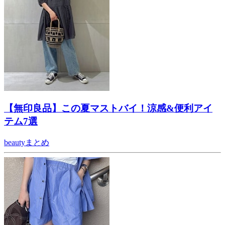
【無印良品】この夏マストバイ！涼感&便利アイ
テム7選
beautyまとめ