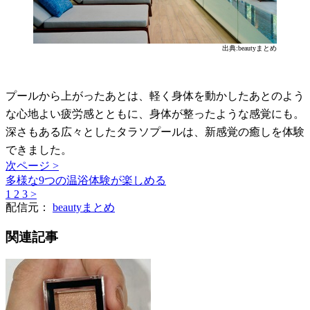
出典:beautyまとめ
プールから上がったあとは、軽く身体を動かしたあとのよう
な心地よい疲労感とともに、身体が整ったような感覚にも。
深さもある広々としたタラソプールは、新感覚の癒しを体験
できました。
次ページ >
多様な9つの温浴体験が楽しめる
1
2
3
>
配信元：
beautyまとめ
関連記事