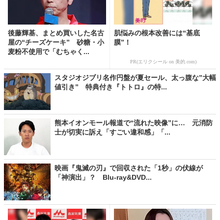
後藤輝基、まとめ買いした名古
肌悩みの根本改善には“基底
屋の“チーズケーキ” 砂糖・小
膜”！
麦粉不使用で「むちゃく...
PR(エリクシール on 美的.com)
スタジオジブリ名作円盤が夏セール、太っ腹な”大幅
値引き” 特典付き『トトロ』の特...
熊本イオンモール報道で“流れた映像”に… 元消防
士が切実に訴え「すごい違和感」「...
映画『鬼滅の刃』で回収された「1秒」の伏線が
「神演出」？ Blu-ray&DVD...