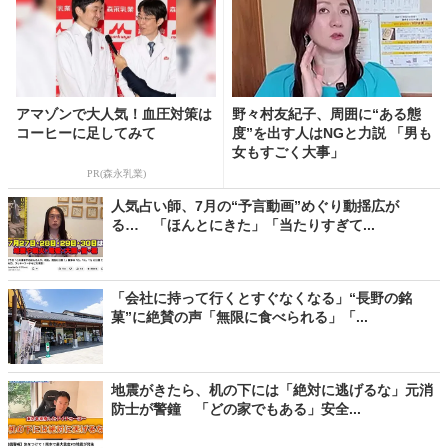
アマゾンで大人気！血圧対策は
野々村友紀子、周囲に“ある態
コーヒーに足してみて
度”を出す人はNGと力説 「男も
女もすごく大事」
PR(森永乳業)
人気占い師、7月の“予言動画”めぐり動揺広が
る… 「ほんとにきた」「当たりすぎて...
「会社に持って行くとすぐなくなる」“長野の銘
菓”に絶賛の声「無限に食べられる」「...
地震がきたら、机の下には「絶対に逃げるな」元消
防士が警鐘 「どの家でもある」安全...