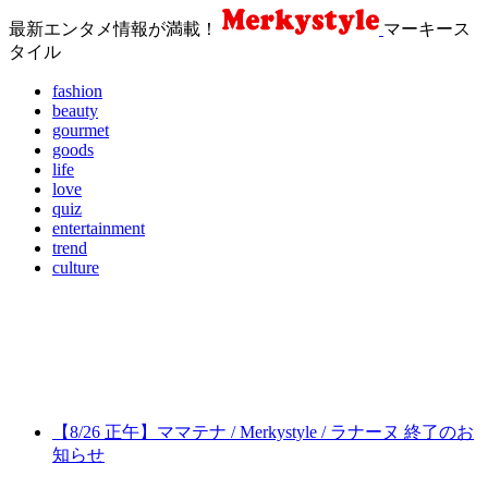
最新エンタメ情報が満載！
マーキース
タイル
fashion
beauty
gourmet
goods
life
love
quiz
entertainment
trend
culture
【8/26 正午】ママテナ / Merkystyle / ラナーヌ 終了のお
知らせ